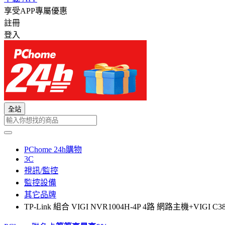
享受APP專屬優惠
註冊
登入
全站
PChome 24h購物
3C
視訊/監控
監控設備
其它品牌
TP-Link 組合 VIGI NVR1004H-4P 4路 網路主機+VI