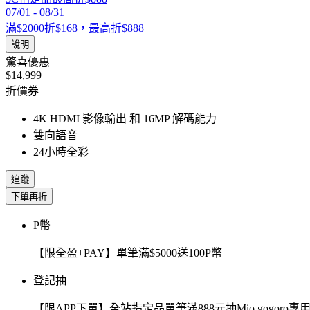
07/01
-
08/31
滿$2000折$168，最高折$888
說明
驚喜優惠
$14,999
折價券
4K HDMI 影像輸出 和 16MP 解碼能力
雙向語音
24小時全彩
追蹤
下單再折
P幣
【限全盈+PAY】單筆滿$5000送100P幣
登記抽
【限APP下單】全站指定品單筆滿888元抽Mio gogor