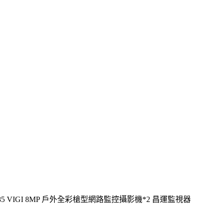
GI C385 VIGI 8MP 戶外全彩槍型網路監控攝影機*2 昌運監視器