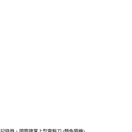
o專用記錄器、國際牌掌上型電鬍刀 (顏色隨機)