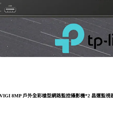
C385 VIGI 8MP 戶外全彩槍型網路監控攝影機*2 昌運監視