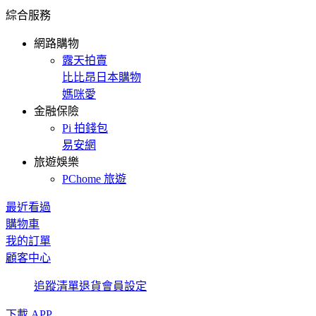
綜合服務
網路購物
露天拍賣
比比昂日本購物
媽咪愛
金融保險
Pi 拍錢包
易安網
旅遊娛樂
PChome 旅遊
最近看過
購物車
我的訂單
顧客中心
追蹤清單
退貨
會員設定
下載 APP