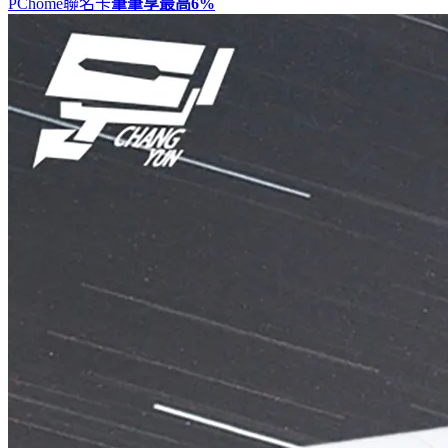
PChome聯名卡
筆筆享最高
6%