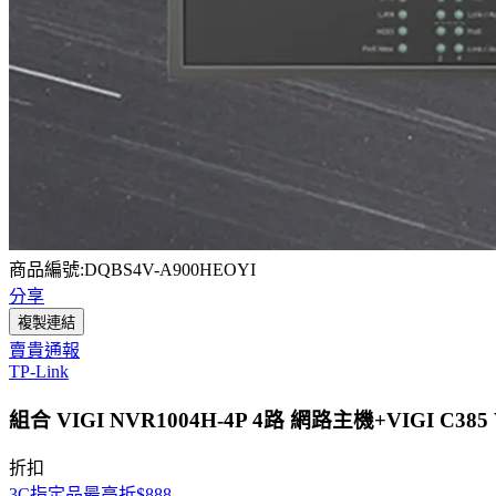
商品編號:DQBS4V-A900HEOYI
分享
複製連結
賣貴通報
TP-Link
組合 VIGI NVR1004H-4P 4路 網路主機+VIGI 
折扣
3C指定品最高折$888