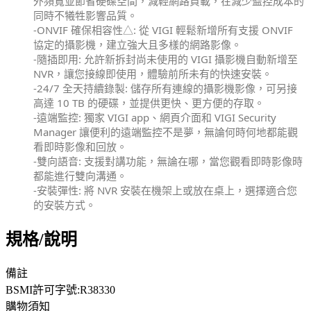
外頻寬並節省硬碟空間，減輕網路負載，在減少監控成本的
同時不犧牲影響品質。
-ONVIF 確保相容性△: 從 VIGI 輕鬆新增所有支援 ONVIF
協定的攝影機，建立強大且多樣的網路影像。
-隨插即用: 允許新拆封尚未使用的 VIGI 攝影機自動新增至
NVR，讓您接線即使用，體驗前所未有的快速安裝。
-24/7 全天持續錄製: 儲存所有連線的攝影機影像，可另接
高達 10 TB 的硬碟，並提供更快、更方便的存取。
-遠端監控: 獨家 VIGI app、網頁介面和 VIGI Security
Manager 讓便利的遠端監控不是夢，無論何時何地都能觀
看即時影像和回放。
-雙向語音: 支援對講功能，無論在哪，當您觀看即時影像時
都能進行雙向溝通。
-安裝彈性: 將 NVR 安裝在機架上或放在桌上，選擇適合您
的安裝方式。
規格/說明
備註
BSMI許可字號:R38330
購物須知