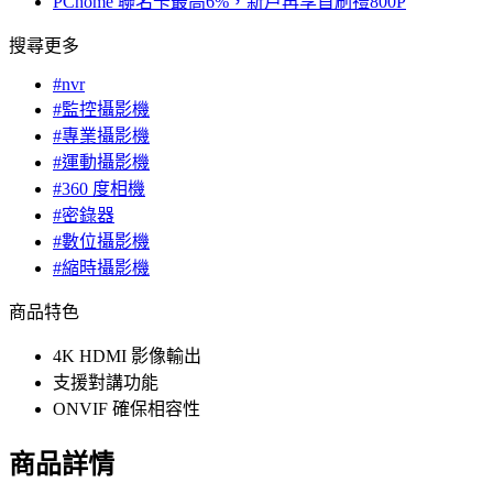
PChome 聯名卡最高6%，新戶再享首刷禮800P
搜尋更多
#nvr
#監控攝影機
#專業攝影機
#運動攝影機
#360 度相機
#密錄器
#數位攝影機
#縮時攝影機
商品特色
4K HDMI 影像輸出
支援對講功能
ONVIF 確保相容性
商品詳情