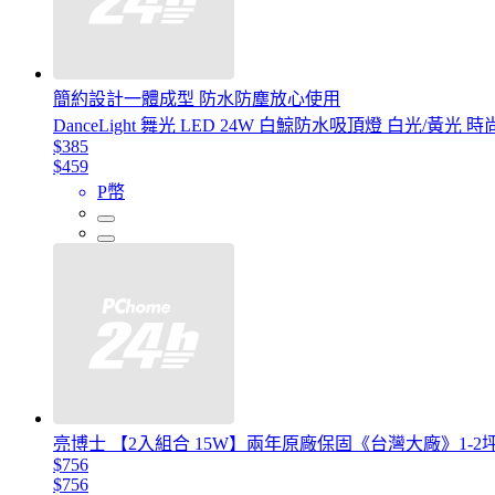
簡約設計一體成型 防水防塵放心使用
DanceLight 舞光 LED 24W 白鯨防水吸頂燈 白光/黃光 時尚
$385
$459
P幣
亮博士 【2入組合 15W】兩年原廠保固《台灣大廠》1-2坪浴室
$756
$756