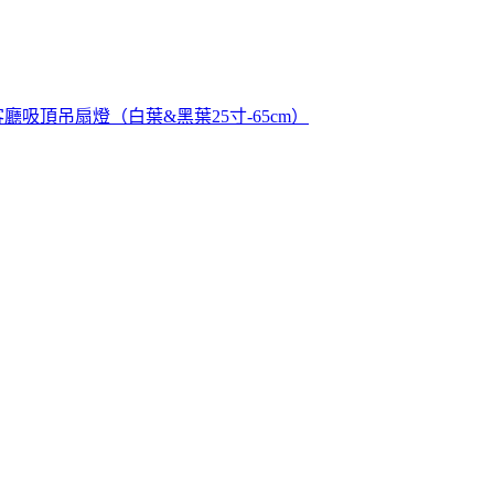
廳吸頂吊扇燈（白葉&黑葉25寸-65cm）