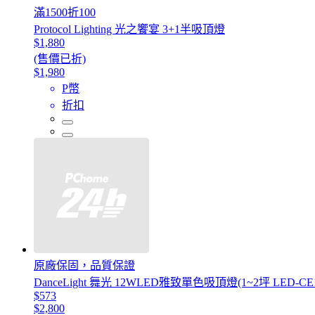
滿1500折100
Protocol Lighting 光之饗宴 3+1半吸頂燈
$1,880
(售價已折)
$1,980
P幣
折扣
原廠保固，品質保證
DanceLight 舞光 12WLED雅致單色吸頂燈(1~2坪 LED-CE1
$573
$2,800