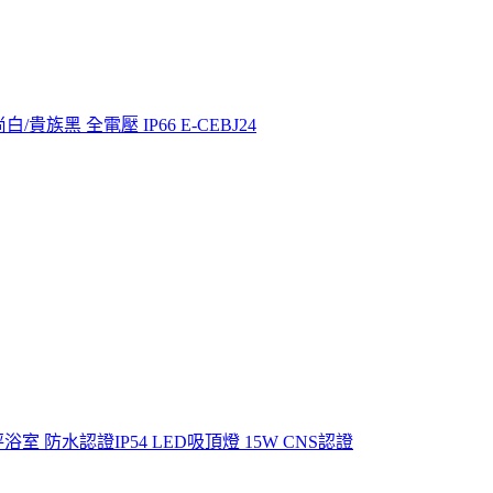
白/貴族黑 全電壓 IP66 E-CEBJ24
 防水認證IP54 LED吸頂燈 15W CNS認證