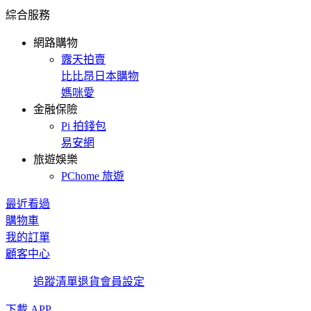
綜合服務
網路購物
露天拍賣
比比昂日本購物
媽咪愛
金融保險
Pi 拍錢包
易安網
旅遊娛樂
PChome 旅遊
最近看過
購物車
我的訂單
顧客中心
追蹤清單
退貨
會員設定
下載 APP