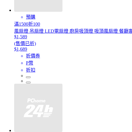
預購
滿1500折100
風扇燈 吊扇燈 LED電扇燈 廚房吸頂燈 吸頂風扇燈 餐廳客
$1,589
(售價已折)
$1,689
折價券
P幣
折扣