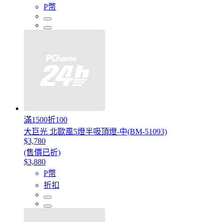
P幣
滿1500折100
大巨光 北歐風5燈半吸頂燈-中(BM-51093)
$3,780
(售價已折)
$3,880
P幣
折扣