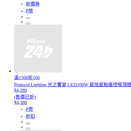
折價券
P幣
滿1500折100
Protocol Lighting 光之饗宴 LED100W 星炫星點遙控吸
$4,280
(售價已折)
$4,380
P幣
折扣