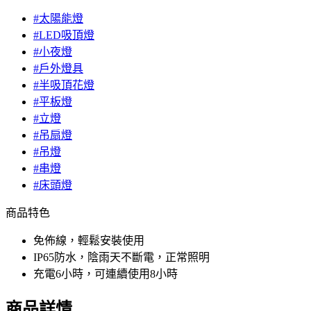
#太陽能燈
#LED吸頂燈
#小夜燈
#戶外燈具
#半吸頂花燈
#平板燈
#立燈
#吊扇燈
#吊燈
#串燈
#床頭燈
商品特色
免佈線，輕鬆安裝使用
IP65防水，陰雨天不斷電，正常照明
充電6小時，可連續使用8小時
商品詳情