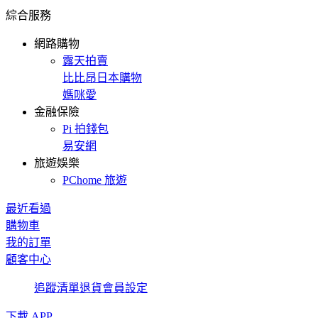
綜合服務
網路購物
露天拍賣
比比昂日本購物
媽咪愛
金融保險
Pi 拍錢包
易安網
旅遊娛樂
PChome 旅遊
最近看過
購物車
我的訂單
顧客中心
追蹤清單
退貨
會員設定
下載 APP