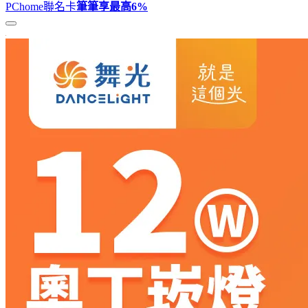
PChome聯名卡
筆筆享最高
6%