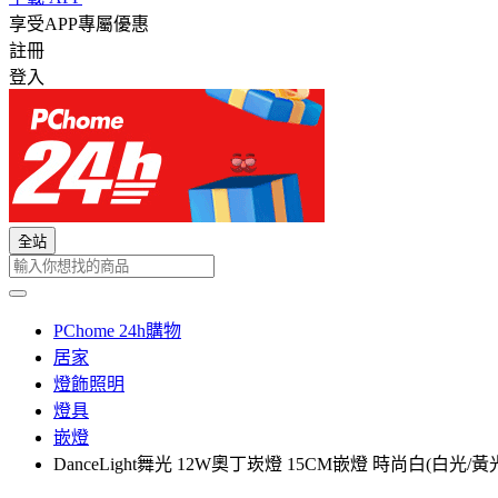
享受APP專屬優惠
註冊
登入
全站
PChome 24h購物
居家
燈飾照明
燈具
嵌燈
DanceLight舞光 12W奧丁崁燈 15CM嵌燈 時尚白(白光/黃