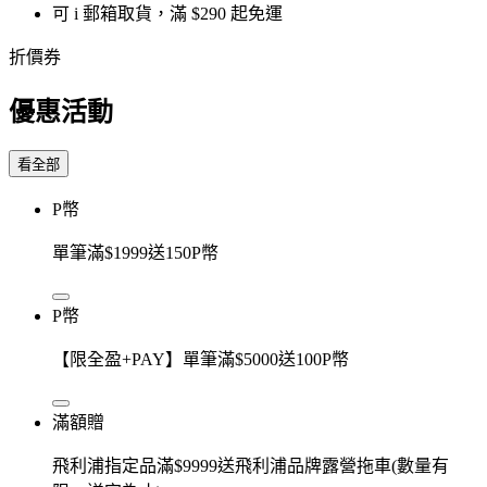
可 i 郵箱取貨，滿 $290 起免運
折價券
優惠活動
看全部
P幣
單筆滿$1999送150P幣
P幣
【限全盈+PAY】單筆滿$5000送100P幣
滿額贈
飛利浦指定品滿$9999送飛利浦品牌露營拖車(數量有