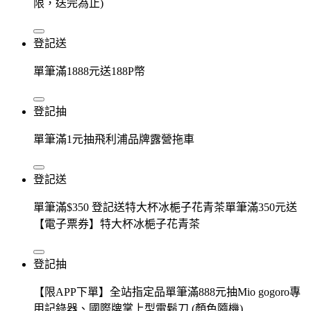
限，送完為止)
登記送
單筆滿1888元送188P幣
登記抽
單筆滿1元抽飛利浦品牌露營拖車
登記送
單筆滿$350 登記送特大杯冰梔子花青茶單筆滿350元送
【電子票券】特大杯冰梔子花青茶
登記抽
【限APP下單】全站指定品單筆滿888元抽Mio gogoro專
用記錄器、國際牌掌上型電鬍刀 (顏色隨機)