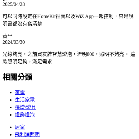
2025/04/28
可以同時設定在HomeKit裡面以及WiZ App一起控制，只是說
明書都沒有寫清楚
黃**
2024/03/30
光線夠亮，之前買友牌智慧燈泡，流明800，照明不夠亮。 這
款照明足夠，滿足需求
相關分類
家電
生活家電
檯燈/燈具
燈飾燈泡
居家
飛利浦照明