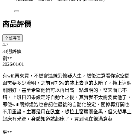
商品評價
全部評價
4.7
33則評價
劉**
2026/01/01
有wifi再來買，不然會連線到懷疑人生，然後注意看你家空間
跟需要多少流明，之前買7.5w的裝上去真的太暗了，換上這個
剛剛好，甚至希望他們可以再出高一點流明的。整天而已不
錯，上班日如果設定好自動化之後，其實就不太需要管他了，
即使wifi關掉燈泡也會記住最後的自動化設定，關掉再打開也
不用重設。主要是用在臥室，想拉上窗簾關全黑，但又想早上
起床有光源，身體知道該起床了，買到現在很滿意👍
張**