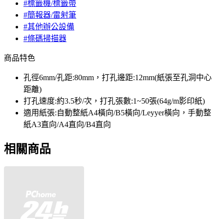
#標籤機/標籤帶
#簡報器/雷射筆
#其他辦公設備
#條碼掃描器
商品特色
孔徑6mm/孔距:80mm，打孔邊距:12mm(紙張至孔洞中心
距離)
打孔速度:約3.5秒/次，打孔張數:1~50張(64g/m影印紙)
適用紙張:自動整紙A4橫向/B5橫向/Leyyer橫向，手動整
紙A3直向/A4直向/B4直向
相關商品