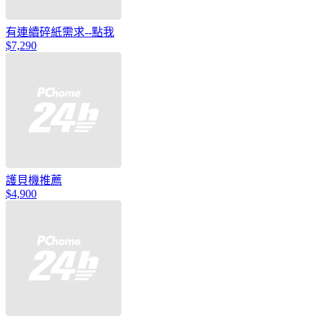
有連續碎紙需求--點我
$7,290
護貝機推薦
$4,900