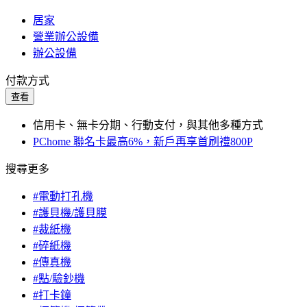
居家
營業辦公設備
辦公設備
付款方式
查看
信用卡、無卡分期、行動支付，與其他多種方式
PChome 聯名卡最高6%，新戶再享首刷禮800P
搜尋更多
#電動打孔機
#護貝機/護貝膜
#裁紙機
#碎紙機
#傳真機
#點/驗鈔機
#打卡鐘