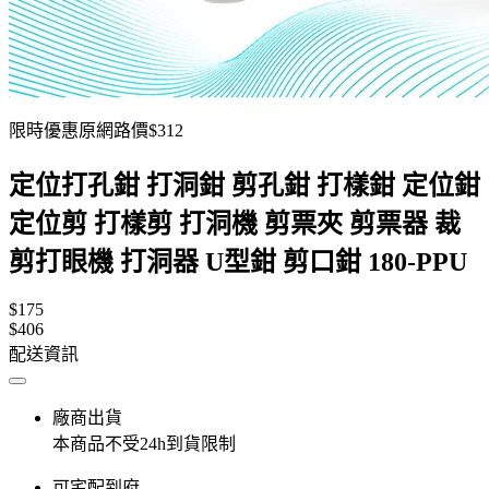
限時優惠原網路價$312
定位打孔鉗 打洞鉗 剪孔鉗 打樣鉗 定位鉗
定位剪 打樣剪 打洞機 剪票夾 剪票器 裁
剪打眼機 打洞器 U型鉗 剪口鉗 180-PPU
$175
$406
配送資訊
廠商出貨
本商品不受24h到貨限制
可宅配到府