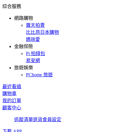
綜合服務
網路購物
露天拍賣
比比昂日本購物
媽咪愛
金融保險
Pi 拍錢包
易安網
旅遊娛樂
PChome 旅遊
最近看過
購物車
我的訂單
顧客中心
追蹤清單
退貨
會員設定
下載 APP