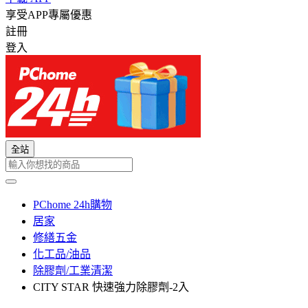
享受APP專屬優惠
註冊
登入
全站
PChome 24h購物
居家
修繕五金
化工品/油品
除膠劑/工業清潔
CITY STAR 快速強力除膠劑-2入