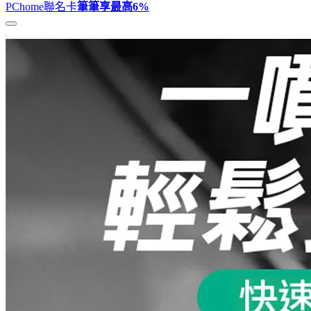
PChome聯名卡
筆筆享最高
6%