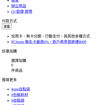
居家
辦公用品
OJ 歐健 膠帶
付款方式
查看
信用卡、無卡分期、行動支付，與其他多種方式
PChome 聯名卡最高6%，新戶再享首刷禮800P
好康加購
選擇加購
0
件商品
搜尋更多
#opp自黏袋
#包裝耗材
#自黏袋