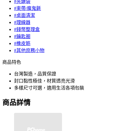
#夾鏈袋
#束帶/魔鬼氈
#桌面清潔
#理線器
#錢幣整理盒
#鑰匙圈
#橡皮筋
#其他庶務小物
商品特色
台灣製造，品質保證
封口黏性極佳，材質透亮光滑
多樣尺寸可選，適用生活各項包裝
商品詳情