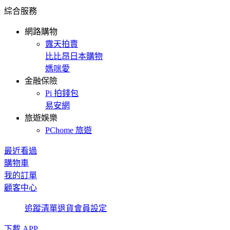
綜合服務
網路購物
露天拍賣
比比昂日本購物
媽咪愛
金融保險
Pi 拍錢包
易安網
旅遊娛樂
PChome 旅遊
最近看過
購物車
我的訂單
顧客中心
追蹤清單
退貨
會員設定
下載 APP