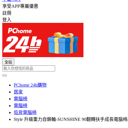
享受APP專屬優惠
註冊
登入
全站
PChome 24h購物
居家
電腦椅
電腦椅
低背電腦椅
Style 升級重力自鎖輪-SUNSHINE 90翻轉扶手成長電