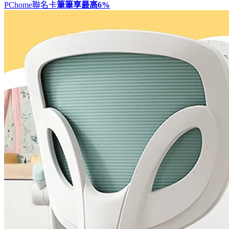
PChome聯名卡
筆筆享最高
6%