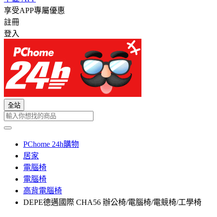
享受APP專屬優惠
註冊
登入
全站
PChome 24h購物
居家
電腦椅
電腦椅
高背電腦椅
DEPE德邁國際 CHA56 辦公椅/電腦椅/電競椅/工學椅