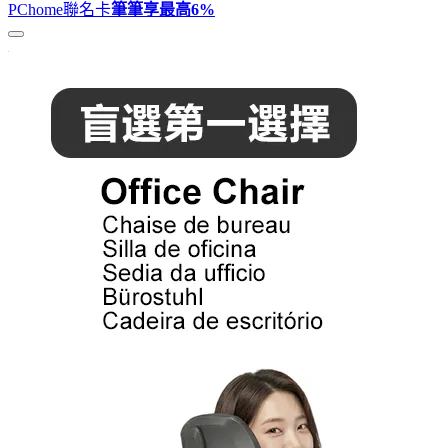
PChome聯名卡
筆筆享最高
6%