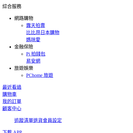
綜合服務
網路購物
露天拍賣
比比昂日本購物
媽咪愛
金融保險
Pi 拍錢包
易安網
旅遊娛樂
PChome 旅遊
最近看過
購物車
我的訂單
顧客中心
追蹤清單
退貨
會員設定
下載 APP