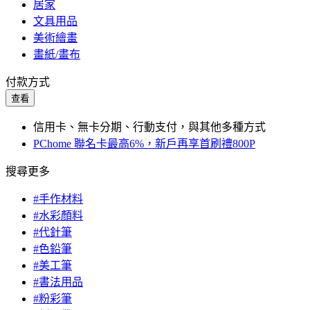
居家
文具用品
美術繪畫
畫紙/畫布
付款方式
查看
信用卡、無卡分期、行動支付，與其他多種方式
PChome 聯名卡最高6%，新戶再享首刷禮800P
搜尋更多
#手作材料
#水彩顏料
#代針筆
#色鉛筆
#美工筆
#書法用品
#粉彩筆