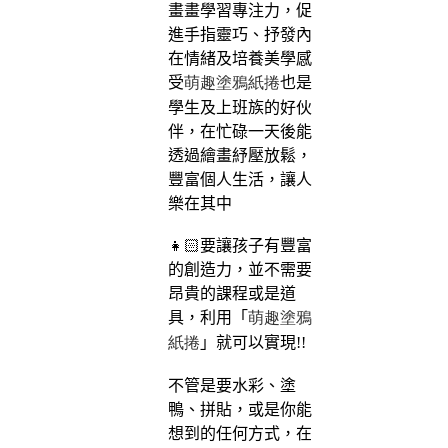
畫畫學習專注力，促
進手指靈巧、抒發內
在情緒及培養美學感
萌趣塗鴉紙捲
受
也是
學生及上班族的好伙
伴，在忙碌一天後能
透過繪畫紓壓放鬆，
豐富個人生活，讓人
樂在其中
👧🏻要讓孩子有豐富
的創造力，並不需要
昂貴的課程或是道
萌趣塗鴉
具，利用「
紙捲
」就可以實現!!
不管是要水彩、塗
鴨、拼貼，或是你能
想到的任何方式，在