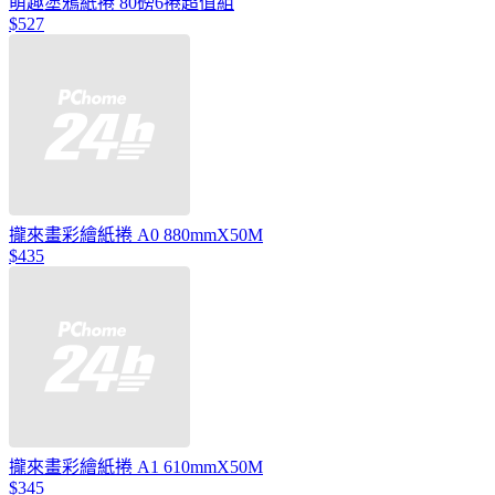
萌趣塗鴉紙捲 80磅6捲超值組
$527
攏來畫彩繪紙捲 A0 880mmX50M
$435
攏來畫彩繪紙捲 A1 610mmX50M
$345