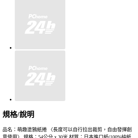
規格/說明
品名：萌趣塗鴉紙捲 〈長度可以自行拉出裁剪，自由發揮創
意使用〉 規格：54公分 x 30米 材質：日本進口紙(100%純紙