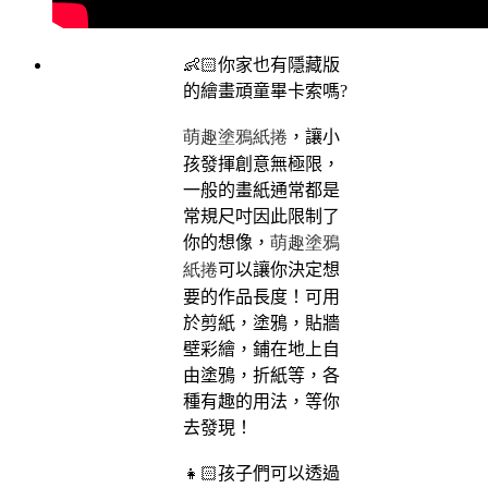
👶🏻你家也有隱藏版
的繪畫頑童畢卡索嗎?
萌趣塗鴉紙捲
，讓小
孩發揮創意無極限，
一般的畫紙通常都是
常規尺吋因此限制了
萌趣塗鴉
你的想像，
紙捲
可以讓你決定想
要的作品長度！可用
於剪紙，塗鴉，貼牆
壁彩繪，鋪在地上自
由塗鴉，折紙等，各
種有趣的用法，等你
去發現！
👧🏻孩子們可以透過