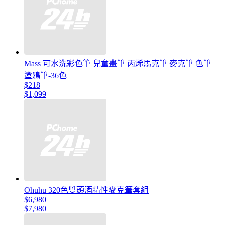
Mass 可水洗彩色筆 兒童畫筆 丙烯馬克筆 麥克筆 色筆
塗鴉筆-36色
$218
$1,099
Ohuhu 320色雙頭酒精性麥克筆套組
$6,980
$7,980