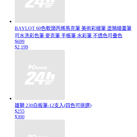
BAYLOT 60色軟頭丙烯馬克筆 美術彩繪筆 塗鴉繪畫筆
可水洗彩色筆 麥克筆 手帳筆 水彩筆 不透色可疊色
$699
$2,199
雄獅 230白板筆-12支入(四色可挑選)
$255
$300