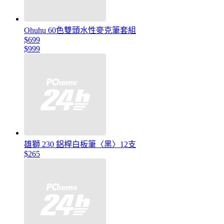
Ohuhu 60色雙頭水性麥克筆套組
$699
$999
雄獅 230 鋁桿白板筆〈黑〉12支
$265