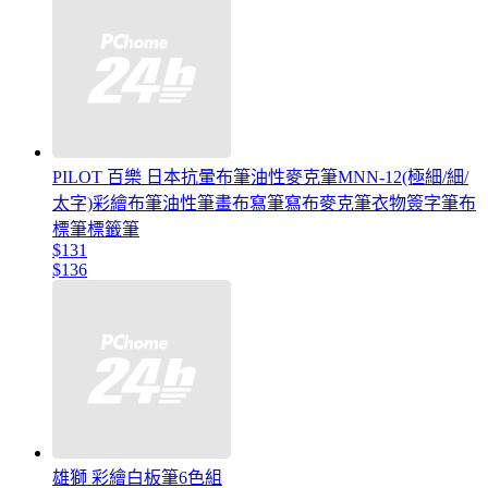
PILOT 百樂 日本抗暈布筆油性麥克筆MNN-12(極細/細/
太字)彩繪布筆油性筆畫布寫筆寫布麥克筆衣物簽字筆布
標筆標籤筆
$131
$136
雄獅 彩繪白板筆6色組