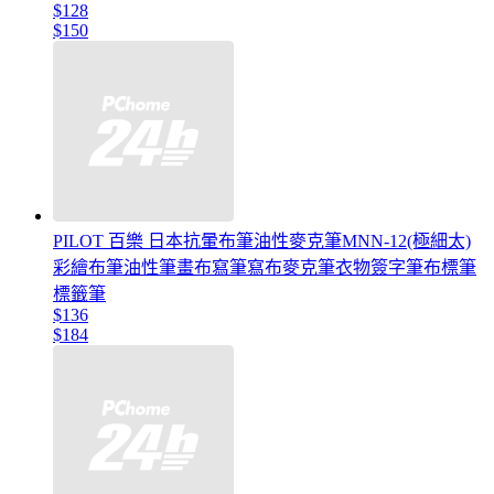
$128
$150
PILOT 百樂 日本抗暈布筆油性麥克筆MNN-12(極細太)
彩繪布筆油性筆畫布寫筆寫布麥克筆衣物簽字筆布標筆
標籤筆
$136
$184