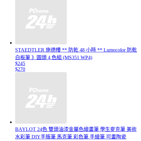
STAEDTLER 施德樓 ** 防乾 48 小時 ** Lumocolor 防乾
白板筆 》圓頭 4 色組 (MS351 WP4)
$245
$270
BAYLOT 24色 雙頭油漆金屬色繪畫筆 學生麥克筆 美術
水彩筆 DIY手賬筆 馬克筆 彩色筆 手繪筆 可畫陶瓷