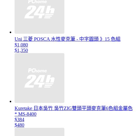
Uni 三菱 POSCA 水性麥克筆 - 中字圓頭 》15 色組
$1,080
$1,350
Kuretake 日本吳竹 吳竹ZIG雙頭平頭麥克筆6色組金屬色
* MS-8400
$384
$480