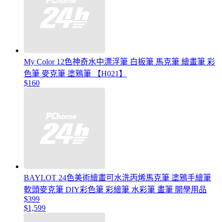
My Color 12色神奇水中漂浮筆 白板筆 馬克筆 繪畫筆 彩
色筆 麥克筆 塗鴉筆 【H021】
$160
BAYLOT 24色美術繪畫可水洗丙烯馬克筆 塗鴉手繪筆
軟頭麥克筆 DIY彩色筆 彩繪筆 水彩筆 畫筆 開學用品
$399
$1,599