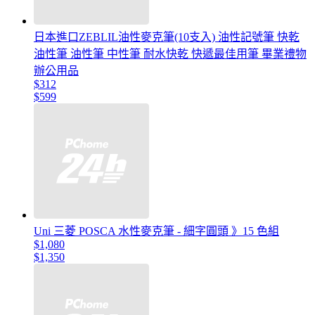
日本進口ZEBLIL油性麥克筆(10支入) 油性記號筆 快乾
油性筆 油性筆 中性筆 耐水快乾 快遞最佳用筆 畢業禮物
辦公用品
$312
$599
Uni 三菱 POSCA 水性麥克筆 - 細字圓頭 》15 色組
$1,080
$1,350