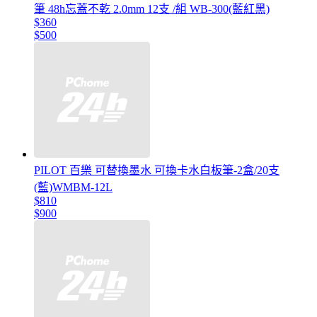
筆 48h忘蓋不乾 2.0mm 12支 /組 WB-300(藍紅黑)
$360
$500
PILOT 百樂 可替換墨水 可換卡水白板筆-2盒/20支
(藍)WMBM-12L
$810
$900