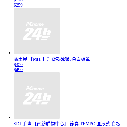
$259
藻土屋 【MIT 】升級款磁吸8色白板筆
$350
$490
SDI 手牌 【南紡購物中心】 節奏 TEMPO 直液式 白板