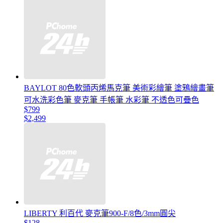
BAYLOT 80色軟頭丙烯馬克筆 美術彩繪筆 塗鴉繪畫筆
可水洗彩色筆 麥克筆 手帳筆 水彩筆 不透色可疊色
$799
$2,499
LIBERTY 利百代 麥克筆900-F/8色/3mm圓尖
$128