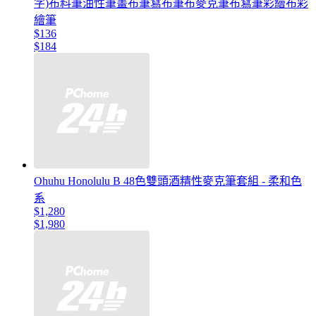
字)布料筆油性筆畫布筆寫布筆布麥克筆布寫筆彩繪布彩
繪筆
$136
$184
Ohuhu Honolulu B 48色雙頭酒精性麥克筆套組 - 柔和色
系
$1,280
$1,980