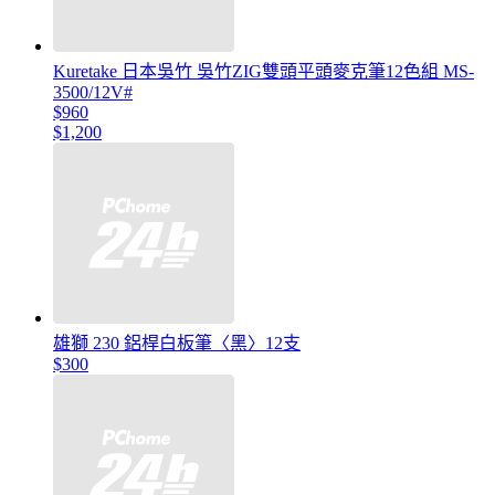
Kuretake 日本吳竹 吳竹ZIG雙頭平頭麥克筆12色組 MS-
3500/12V#
$960
$1,200
雄獅 230 鋁桿白板筆〈黑〉12支
$300