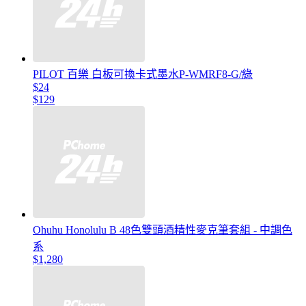
PILOT 百樂 白板可換卡式墨水P-WMRF8-G/綠
$24
$129
Ohuhu Honolulu B 48色雙頭酒精性麥克筆套組 - 中調色
系
$1,280