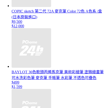
COPIC sketch 第二代 72A 麥克筆 Color 72色 A色系 /盒
(日本原裝進口)
$9,500
$12,000
BAYLOT 36色軟頭丙烯馬克筆 美術彩繪筆 塗鴉繪畫筆
可水洗彩色筆 麥克筆 手帳筆 水彩筆 不透色可疊色
$499
$1,599