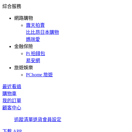
綜合服務
網路購物
露天拍賣
比比昂日本購物
媽咪愛
金融保險
Pi 拍錢包
易安網
旅遊娛樂
PChome 旅遊
最近看過
購物車
我的訂單
顧客中心
追蹤清單
退貨
會員設定
下載 APP