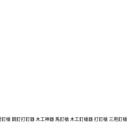
射釘槍 鋼釘打釘器 木工神器 馬釘槍 木工釘槍器 打釘槍 三用釘槍 附