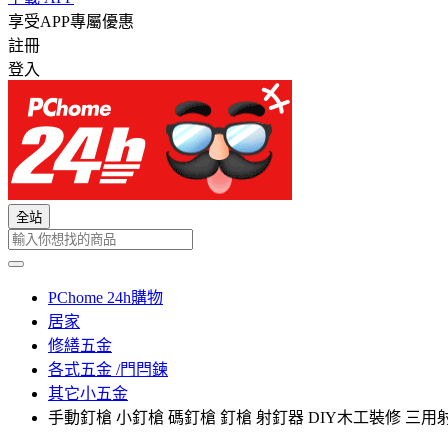
享受APP專屬優惠
註冊
登入
全站
PChome 24h購物
居家
修繕五金
各式五金 /門閂鍊
其它小五金
手動釘槍 小釘槍 碼釘槍 釘槍 射釘器 DIY木工裝修 三用