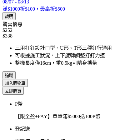
08/07
-
08/13
滿$1000折$100，最高折$500
說明
驚喜優惠
$252
$338
三用打釘設計ㄇ型、U形、T形三種釘行通用
可根據施工狀況，上下旋轉調整打釘力道
整機長度僅16cm，重0.5kg可隨身攜帶
追蹤
加入購物車
立即購買
P幣
【限全盈+PAY】單筆滿$5000送100P幣
登記送