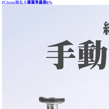
PChome聯名卡
筆筆享最高
6%