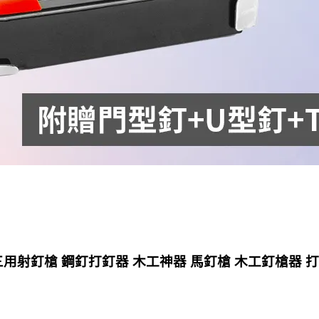
三用射釘槍 鋼釘打釘器 木工神器 馬釘槍 木工釘槍器 打釘