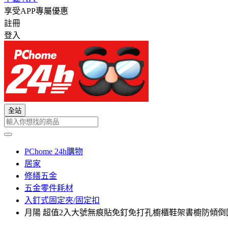
享受APP專屬優惠
註冊
登入
全站
PChome 24h購物
居家
修繕五金
五金零件耗材
入釘式固定夾/固定扣
月陽 超值2入大號無痕貼免釘免打孔櫥櫃鞋架書櫥防傾倒固定器