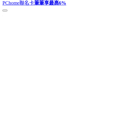
PChome聯名卡
筆筆享最高
6%