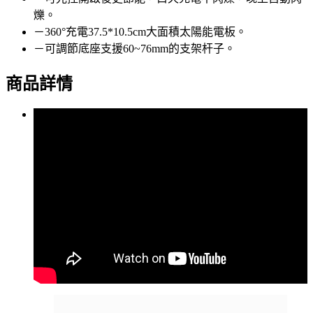
爍。
－360°充電37.5*10.5cm大面積太陽能電板。
－可調節底座支援60~76mm的支架杆子。
商品詳情