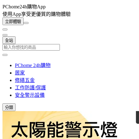
PChome24h購物App
使用App享受更優質的購物體驗
立即體驗
全站
PChome 24h購物
居家
修繕五金
工作防護/保護
安全警示設備
分類