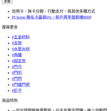
查看
信用卡、無卡分期、行動支付，與其他多種方式
PChome 聯名卡最高6%，新戶再享首刷禮800P
搜尋更多
#五金材料
#支架
#水管水材
#角鐵
#固定夾
#門弓
#門叩
#門閂
#門檔門把
#釘子
商品特色
－可光控開啟後更節能，白天充電不閃爍，晚上自動閃