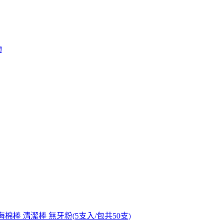
物
 海棉棒 清潔棒 無牙粉(5支入/包共50支)