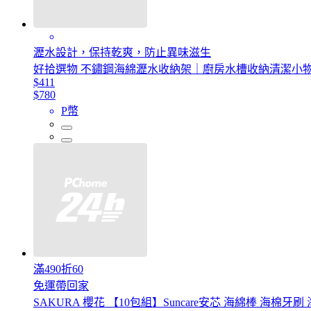
瀝水設計，保持乾爽，防止異味滋生
好拾選物 不鏽鋼海綿瀝水收納架｜廚房水槽收納清潔小
$411
$780
P幣
滿490折60
免運帶回家
SAKURA 櫻花 【10包組】Suncare安芯 海綿棒 海棉牙刷