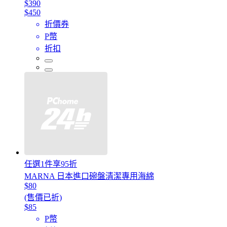
$390
$450
折價券
P幣
折扣
任選1件享95折
MARNA 日本進口碗盤清潔專用海綿
$80
(售價已折)
$85
P幣