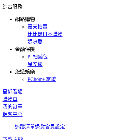
綜合服務
網路購物
露天拍賣
比比昂日本購物
媽咪愛
金融保險
Pi 拍錢包
易安網
旅遊娛樂
PChome 旅遊
最近看過
購物車
我的訂單
顧客中心
追蹤清單
退貨
會員設定
下載 APP