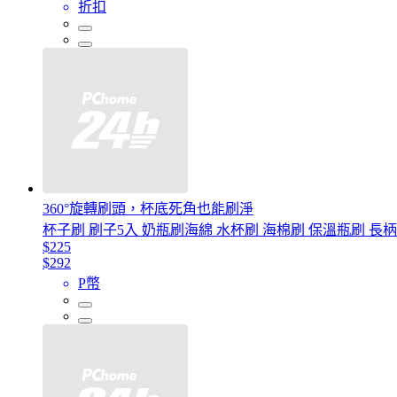
折扣
360°旋轉刷頭，杯底死角也能刷淨
杯子刷 刷子5入 奶瓶刷海綿 水杯刷 海棉刷 保溫瓶刷 長柄刷 
$225
$292
P幣