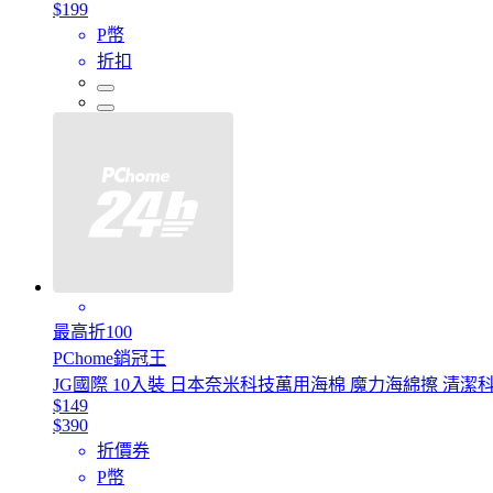
$199
P幣
折扣
最高折100
PChome銷冠王
JG國際 10入裝 日本奈米科技萬用海棉 魔力海綿擦 清潔
$149
$390
折價券
P幣