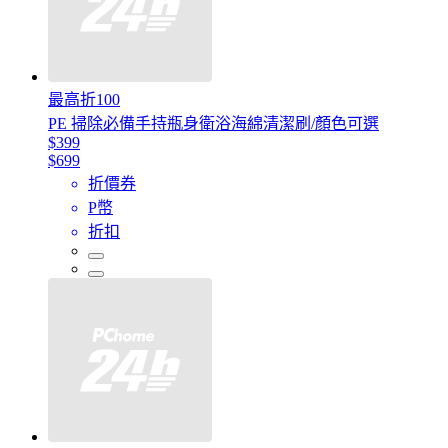
最高折100
PE 掃除必備手持瓶身衛浴海綿清潔刷/顏色可選
$399
$699
折價券
P幣
折扣