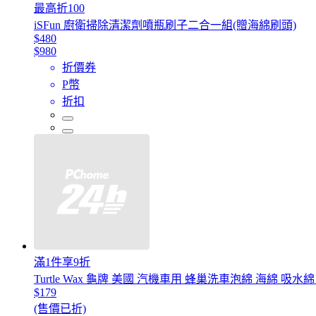
最高折100
iSFun 廚衛掃除清潔劑噴瓶刷子二合一組(贈海綿刷頭)
$480
$980
折價券
P幣
折扣
滿1件享9折
Turtle Wax 龜牌 美國 汽機車用 蜂巢洗車泡綿 海綿 吸水綿
$179
(售價已折)