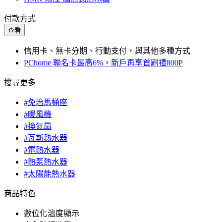
付款方式
查看
信用卡、無卡分期、行動支付，與其他多種方式
PChome 聯名卡最高6%，新戶再享首刷禮800P
搜尋更多
#免治馬桶座
#暖風機
#換氣扇
#瓦斯熱水器
#電熱水器
#熱泵熱水器
#太陽能熱水器
商品特色
數位化溫度顯示