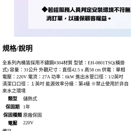
規格/說明
全系列內桶皆採用不鏽鋼#304材質 型號：EH-0801TSQ(橫掛
式) 容量：31公升 外觀尺寸：直徑42.5 x 高58 cm 供電：單相
電壓：220V 電流：27A 功率：6kW 進出水管口徑：1/2英吋
清潔口口徑：１英吋 能源效率分級：第4級 ※禁止使用於非自
來水之環境
類型
儲熱式
保固期
1年
保固種類
原廠保固
220V
電壓