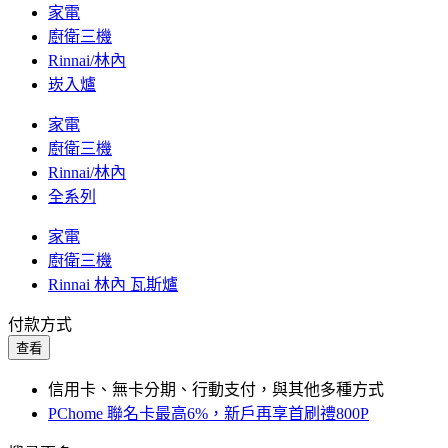
家電
廚衛三機
Rinnai/林內
崁入爐
家電
廚衛三機
Rinnai/林內
全系列
家電
廚衛三機
Rinnai 林內 瓦斯爐
付款方式
查看
信用卡、無卡分期、行動支付，與其他多種方式
PChome 聯名卡最高6%，新戶再享首刷禮800P