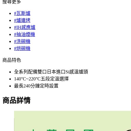
搜尋更多
#瓦斯爐
#爐連烤
#IH感應爐
#抽油煙機
#洗碗機
#烘碗機
商品特色
全系列配備雙口日本進口Si感溫爐頭
140°C~220°C五段定溫選擇
最長240分鐘定時設置
商品詳情