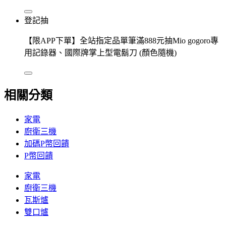
登記抽
【限APP下單】全站指定品單筆滿888元抽Mio gogoro專
用記錄器、國際牌掌上型電鬍刀 (顏色隨機)
相關分類
家電
廚衛三機
加碼P幣回饋
P幣回饋
家電
廚衛三機
瓦斯爐
雙口爐