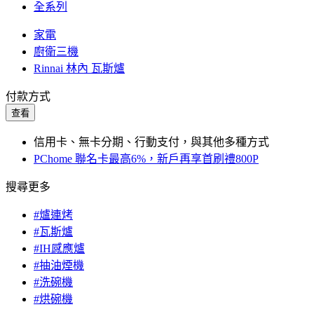
全系列
家電
廚衛三機
Rinnai 林內 瓦斯爐
付款方式
查看
信用卡、無卡分期、行動支付，與其他多種方式
PChome 聯名卡最高6%，新戶再享首刷禮800P
搜尋更多
#爐連烤
#瓦斯爐
#IH感應爐
#抽油煙機
#洗碗機
#烘碗機