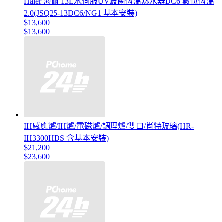
Haier 海爾 13L水伺服UV殺菌恆溫熱水器DC6 數位恆溫
2.0(JSQ25-13DC6/NG1 基本安裝)
$13,600
$13,600
IH感應爐/IH爐/電磁爐/調理爐/雙口/肖特玻璃(HR-
IH3300HDS 含基本安裝)
$21,200
$23,600