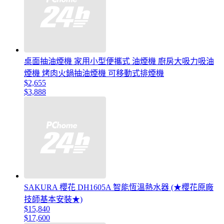
桌面抽油煙機 家用小型便攜式 油煙機 廚房大吸力吸油
煙機 烤肉火鍋抽油煙機 可移動式排煙機
$2,655
$3,888
SAKURA 櫻花 DH1605A 智能恆溫熱水器 (★櫻花原廠
技師基本安裝★)
$15,840
$17,600