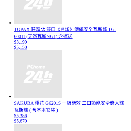
TOPAX 莊頭北 雙口《台爐》傳統安全瓦斯爐 TG-
6001T(天然瓦斯NG1) 含運送
$3,190
$5,150
SAKURA 櫻花 G6201S 一級能效 二口節能安全嵌入爐
瓦斯爐 ( 含基本安裝 )
$5,386
$5,670