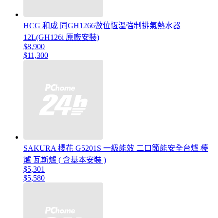
HCG 和成 同GH1266數位恆溫強制排氣熱水器
12L(GH126i 原廠安裝)
$8,900
$11,300
SAKURA 櫻花 G5201S 一級能效 二口節能安全台爐 檯
爐 瓦斯爐 ( 含基本安裝 )
$5,301
$5,580