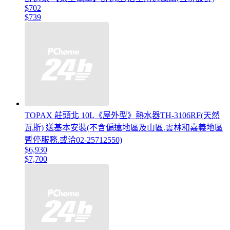
$702
$739
TOPAX 莊頭北 10L《屋外型》熱水器TH-3106RF(天然
瓦斯) 送基本安裝(不含偏遠地區及山區.雲林和嘉義地區
暫停服務.或洽02-25712550)
$6,930
$7,700