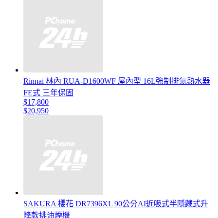
Rinnai 林內 RUA-D1600WF 屋內型 16L強制排氣熱水器
FE式 三年保固
$17,800
$20,950
SAKURA 櫻花 DR7396XL 90公分AI近吸式半隱藏式升
降款排油煙機