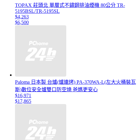
TOPAX 莊頭北 單層式不鏽鋼排油煙機 80公分 TR-
5195BSL/TR-5195SL
$4,263
$6,500
Paloma 日本製 台爐(爐連烤) PA-370WA-L(左大火桶裝瓦
斯)數位安全爐雙口防空燒 爸媽更安心
$16,971
$17,865