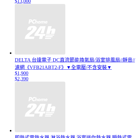
$13,000
DELTA 台達電子 DC直流節能換氣扇/浴室排風扇//靜音//
濾網《VFB21ABT2-F》▼全電壓/不含安裝▼
$1,900
$2,390
即熱式電熱水器 淋浴熱水器 浴室迷你熱水器 瞬熱式電