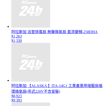
阿拉斯加 浴室排風扇 無聲換氣扇 直流變頻-258DHA
$1,263
$1,330
阿拉斯加 【ALASKA 】ITA-14G1 工業產業用增壓扇循
環換氣扇(吊式220V不含安裝)
$8,923
$9,393