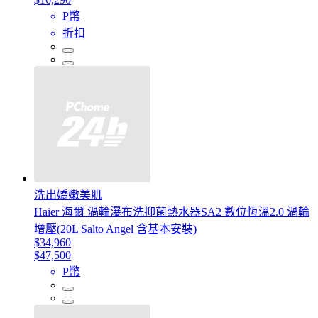
P幣
折扣
洗出嬌嫩美肌
Haier 海爾 渦輪瀑布洗抑菌熱水器SA2 數位恆溫2.0 渦輪
增壓(20L Salto Angel 含基本安裝)
$34,960
$47,500
P幣