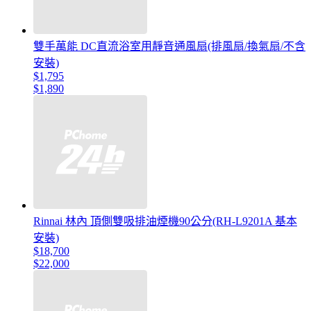
雙手萬能 DC直流浴室用靜音通風扇(排風扇/換氣扇/不含
安裝)
$1,795
$1,890
Rinnai 林內 頂側雙吸排油煙機90公分(RH-L9201A 基本
安裝)
$18,700
$22,000