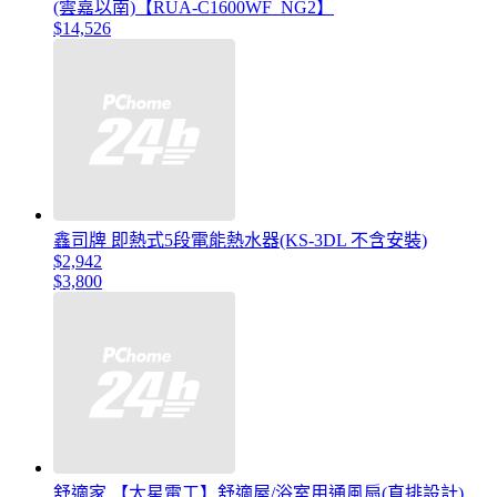
(雲嘉以南)【RUA-C1600WF_NG2】
$14,526
鑫司牌 即熱式5段電能熱水器(KS-3DL 不含安裝)
$2,942
$3,800
舒適家 【太星電工】舒適屋/浴室用通風扇(直排設計)