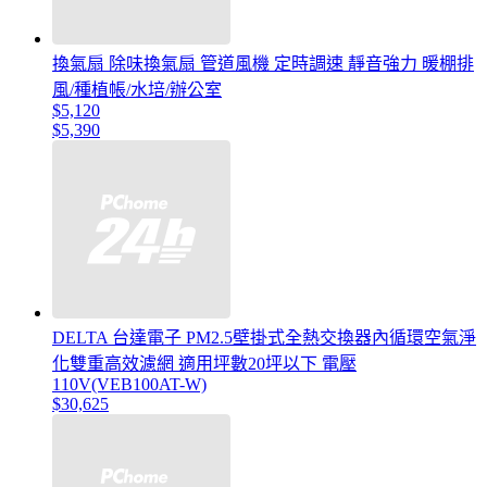
換氣扇 除味換氣扇 管道風機 定時調速 靜音強力 暖棚排
風/種植帳/水培/辦公室
$5,120
$5,390
DELTA 台達電子 PM2.5壁掛式全熱交換器內循環空氣淨
化雙重高效濾網 適用坪數20坪以下 電壓
110V(VEB100AT-W)
$30,625