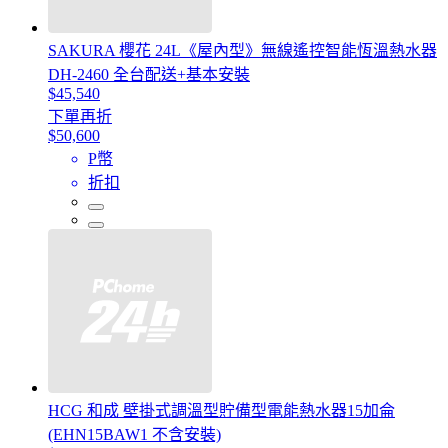
SAKURA 櫻花 24L《屋內型》無線遙控智能恆溫熱水器
DH-2460 全台配送+基本安裝
$45,540
下單再折
$50,600
P幣
折扣
HCG 和成 壁掛式調溫型貯備型電能熱水器15加侖
(EHN15BAW1 不含安裝)