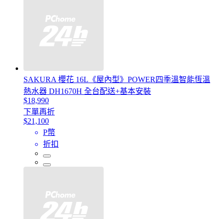
SAKURA 櫻花 16L《屋內型》POWER四季溫智能恆溫
熱水器 DH1670H 全台配送+基本安裝
$18,990
下單再折
$21,100
P幣
折扣