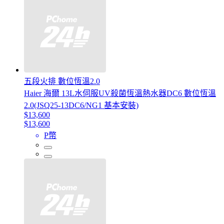
五段火排 數位恆溫2.0
Haier 海爾 13L水伺服UV殺菌恆溫熱水器DC6 數位恆溫
2.0(JSQ25-13DC6/NG1 基本安裝)
$13,600
$13,600
P幣