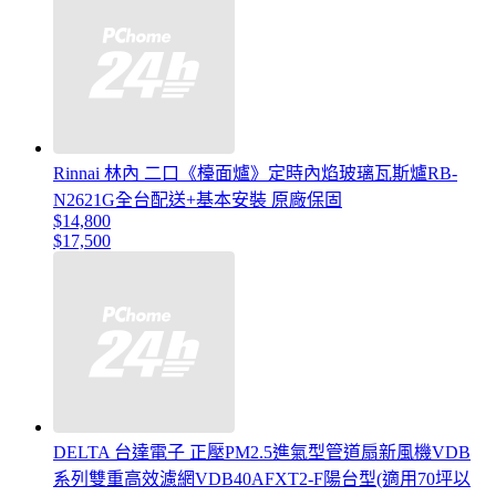
Rinnai 林內 二口《檯面爐》定時內焰玻璃瓦斯爐RB-
N2621G全台配送+基本安裝 原廠保固
$14,800
$17,500
DELTA 台達電子 正壓PM2.5進氣型管道扇新風機VDB
系列雙重高效濾網VDB40AFXT2-F陽台型(適用70坪以