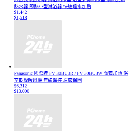
熱水器 即熱小型淋浴器 快速過水加熱
$1,442
$1,518
Panasonic 國際牌 FV-30BU3R / FV-30BU3W 陶瓷加熱 浴
室乾燥暖風機 無線遙控 原廠保固
$6,312
$13,000