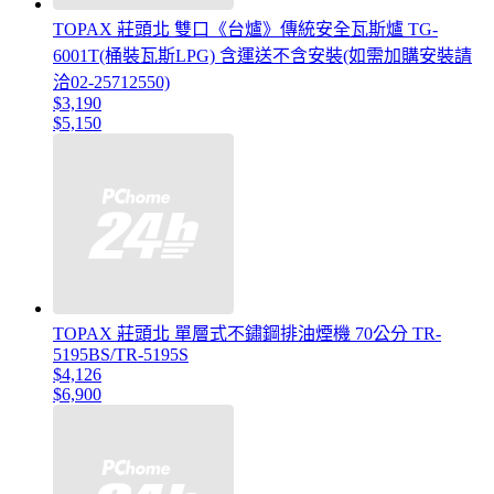
TOPAX 莊頭北 雙口《台爐》傳統安全瓦斯爐 TG-
6001T(桶裝瓦斯LPG) 含運送不含安裝(如需加購安裝請
洽02-25712550)
$3,190
$5,150
TOPAX 莊頭北 單層式不鏽鋼排油煙機 70公分 TR-
5195BS/TR-5195S
$4,126
$6,900