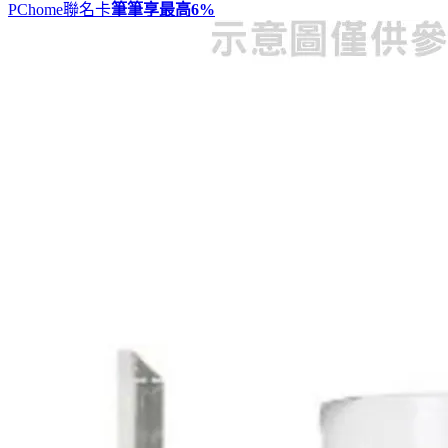
PChome聯名卡
筆筆享最高
6%