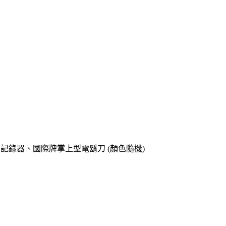
o專用記錄器、國際牌掌上型電鬍刀 (顏色隨機)