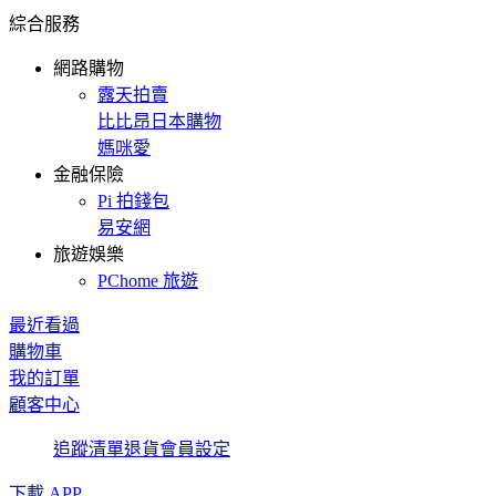
綜合服務
網路購物
露天拍賣
比比昂日本購物
媽咪愛
金融保險
Pi 拍錢包
易安網
旅遊娛樂
PChome 旅遊
最近看過
購物車
我的訂單
顧客中心
追蹤清單
退貨
會員設定
下載 APP