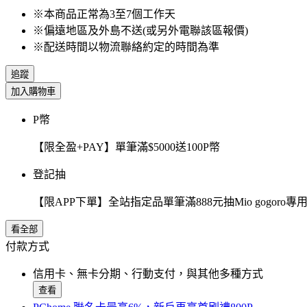
※本商品正常為3至7個工作天
※偏遠地區及外島不送(或另外電聯該區報價)
※配送時間以物流聯絡約定的時間為準
追蹤
加入購物車
P幣
【限全盈+PAY】單筆滿$5000送100P幣
登記抽
【限APP下單】全站指定品單筆滿888元抽Mio gogor
看全部
付款方式
信用卡、無卡分期、行動支付，與其他多種方式
查看