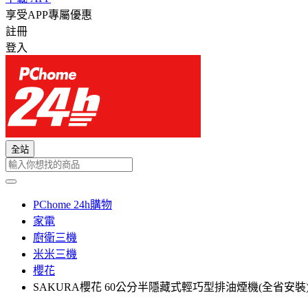
享受APP專屬優惠
註冊
登入
全站
PChome 24h購物
家電
廚衛三機
米米三機
櫻花
SAKURA櫻花 60公分半隱藏式輕巧型排油煙機(全省安裝)【