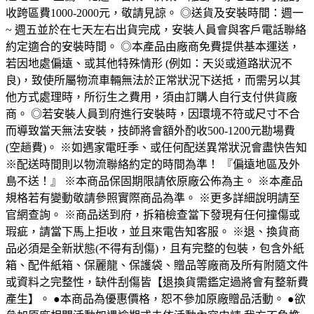
收跨區費1000-2000元，敬請見諒。 ◎送貨及安裝時間：週一
~ 週五並於在七天左右出貨完成，安裝人員會與客戶電話聯絡
約定適合的安裝時間。 ◎本產品由廠商免費提供基本運送，
若因地處偏遠、或其他特殊情形 (例如：天災或道路狀況不
良)，致使所屬物流車輛無法於正常狀況下送抵，而需另以其
他方式處理時，所衍生之費用，須由訂購人自行支付供貨廠
商。 ◎若安裝人員到府進行安裝時，因環境不符或尺寸不合
而導致當天無法安裝，技師將會額外酌收500-1200元勘場費
(空趟費)。 ※如遇家電旺季、或任何配送異常狀況會盡快告知
※配送時間則以物流聯絡約定的時間為準！ 『偏遠地區及外
島不送！』 ※本商品保固期限請依原廠公佈為主。 ※本產品
規格若有變動敬請參照實際商品為準。 ※更多詳細說明請至
官網查詢。 ※商品送到府，拆箱檢查當下發現有任何撞傷或
瑕疵，請當下馬上拒收，並且來電告知客服。 ※退、換貨商
品必須是全新狀態(不得有刮傷)，且有完整的包裝，包含外紙
箱、配件紙箱、保麗龍、保護袋、贈品等廠商及所有附隨文件
或資料之完整性，缺件刮傷皆【退換貨需鑑定過將會有整新費
產生】。 ●本商品為優惠價格，恕不參加原廠贈品活動。 ●欲