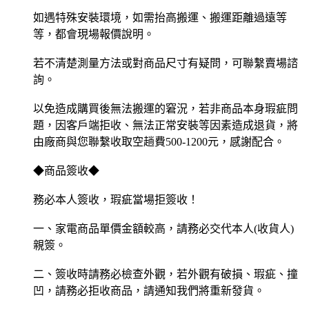
如遇特殊安裝環境，如需抬高搬運、搬運距離過遠等
等，都會現場報價說明。
若不清楚測量方法或對商品尺寸有疑問，可聯繫賣場諮
詢。
以免造成購買後無法搬運的窘況，若非商品本身瑕疵問
題，因客戶端拒收、無法正常安裝等因素造成退貨，將
由廠商與您聯繫收取空趟費500-1200元，感謝配合。
◆商品簽收◆
務必本人簽收，瑕疵當場拒簽收！
一、家電商品單價金額較高，請務必交代本人(收貨人)
親簽。
二、簽收時請務必檢查外觀，若外觀有破損、瑕疵、撞
凹，請務必拒收商品，請通知我們將重新發貨。