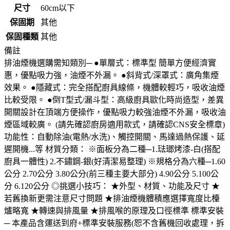
尺寸
60cm以下
保固期
其他
保固種類
其他
備註
排油煙機選購需知類別─ ●單層式：標準型 簡單方便經濟實
惠，優點吸力強，油煙不外漏。 ●斜背式/深罩式：廣角集煙
效果。 ●隱藏式：完全搭配廚具線條，機體較輕巧，吸收油煙
比較受限。 ●倒T型式/漏斗型：高級廚具歐化時尚造型，差異
開關設計在頂端方便操作，優點吸力較強油煙不外漏，吸收油
煙區域較廣。 (請先確認廚房適用款式，請確認CNS安全標章)
功能性：自動除油(電熱/水洗)、觸控開關、馬達過熱保護、延
遲開機...等 材質分類： ※面板分為二種─1.琺瑯烤漆-白(搭配
廚具一體性) 2.不鏽鋼-銀(好清潔易整理) ※規格分為六種─1.60
公分 2.70公分 3.80公分(前三種主要大部分) 4.90公分 5.100公
分 6.120公分 ◎挑選小技巧： ★外型、材質、功能及尺寸 ★
若舊換新更需注意尺寸問題 ★排油煙機體積應選擇寬度比檯
爐略寬 ★轉速與排風量 ★排風喉的原理及口徑標準 標準安裝
─ 本產品含運送到府+標準安裝服務(恕不含舊機回收處理，拆