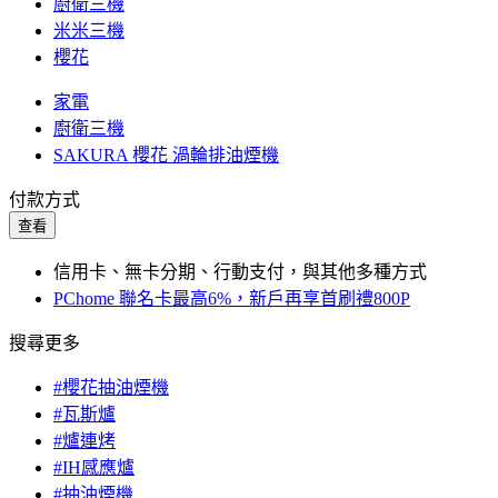
廚衛三機
米米三機
櫻花
家電
廚衛三機
SAKURA 櫻花 渦輪排油煙機
付款方式
查看
信用卡、無卡分期、行動支付，與其他多種方式
PChome 聯名卡最高6%，新戶再享首刷禮800P
搜尋更多
#櫻花抽油煙機
#瓦斯爐
#爐連烤
#IH感應爐
#抽油煙機