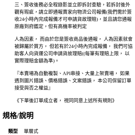
三、簽收後務必全程錄影並立即拆封查驗，若拆封後外
觀有瑕疵，請立即通報賣家向物流公司報備(我們需於簽
收24小時內完成報備才可申請貨故理賠)，並且請您通報
原廠到府鑑定，但有高機率被判定
人為因素， 而由於您是簽收商品後通報， 人為因素就會
被歸屬於買方， 但若有於24小時內完成報備， 我們可協
助客人向貨運公司申請貨故理賠((每筆有理賠上限， 以
實際理賠金額為準)。
『本賣場為自動複製、API串接、大量上架賣場， 如果
遇到圖片錯誤、價格錯誤、文案錯誤， 本公司保留訂單
接受與否之權益』
《下單後訂單成立者， 視同同意上述所有規則》
規格/說明
類型
單層式