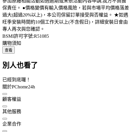
參加原廠相關活動如遇逾期或未依活動內容申請,我方不負擔
保責任。 ●價格變價有輸入價格風險，若與市場平均價格落差
過大(超過20%以上)，本公司保留訂單接受與否權益。 ★如遇
旺季安裝時間約10個工作天以上(不含假日)，詳細安裝日會由
專人再次與您確認。
BSMI許可字號:R51085
購物須知
查看
別人也看了
已經到底囉！
關於PChome24h
顧客權益
其他服務
企業合作