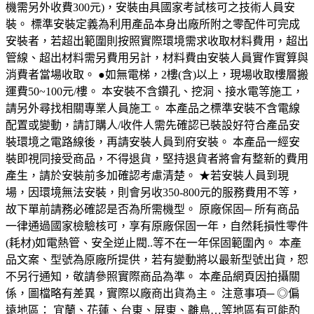
機需另外收費300元)，安裝由具國家考試核可之技術人員安
裝。 標準安裝定義為利用產品本身出廠所附之零配件可完成
安裝者，若超出範圍則按照實際環境需求收取材料費用，超出
管線、超出材料需另費用另計，材料費由安裝人員實作實算與
消費者當場收取。 ●如無電梯，2樓(含)以上，現場收取樓層搬
運費50~100元/樓。 本安裝不含鑽孔、挖洞、接水電等施工，
請另外尋找相關專業人員施工。 本產品之標準安裝不含電線
配置或變動，請訂購人/收件人需先確認已裝設好符合產品安
裝環境之電路線後，再請安裝人員到府安裝。 本產品一經安
裝即視同接受商品，不得退貨，堅持退貨者將會有整新的費用
產生，請於安裝前多加確認考慮清楚。 ★若安裝人員到現
場，因環境無法安裝，則會另收350-800元的服務費用不等，
故下單前請務必確認是否為所需機型。 原廠保固─ 所有商品
一律通過國家檢驗核可，享有原廠保固一年，自然耗損性零件
(耗材)如電熱管、安全逆止閥..等不在一年保固範圍內。 本產
品文案、型號為原廠所提供，若有變動將以最新型號出貨，恕
不另行通知，敬請參照實際商品為準。 本產品網頁因拍攝關
係，圖檔略有差異，實際以廠商出貨為主。 注意事項─ ◎偏
遠地區： 宜蘭、花蓮、台東、屏東、離島…等地區有可能酌