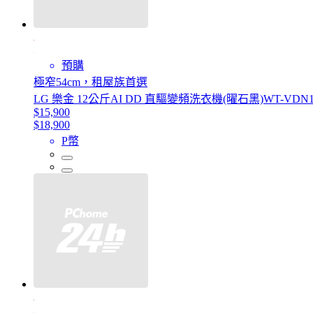
預購
極窄54cm，租屋族首選
LG 樂金 12公斤AI DD 直驅變頻洗衣機(曜石黑)WT-VDN
$15,900
$18,900
P幣