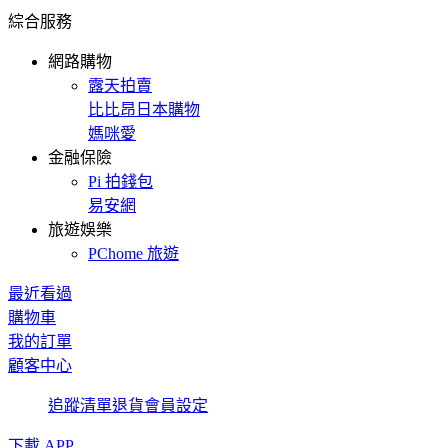
綜合服務
網路購物
露天拍賣
比比昂日本購物
媽咪愛
金融保險
Pi 拍錢包
易安網
旅遊娛樂
PChome 旅遊
最近看過
購物車
我的訂單
顧客中心
追蹤清單
退貨
會員設定
下載 APP