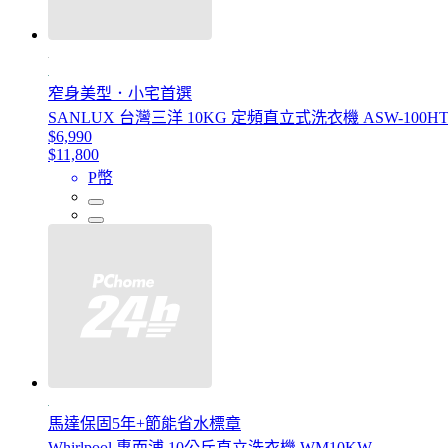
窄身美型．小宅首選
SANLUX 台灣三洋 10KG 定頻直立式洗衣機 ASW-100H
$6,990
$11,800
P幣
馬達保固5年+節能省水標章
Whirlpool 惠而浦 10公斤直立洗衣機 WM10KW