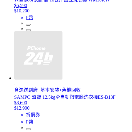
$6,590
$10,200
P幣
含運送到府+基本安裝+舊機回收
SAMPO 聲寶 12.5kg全自動微電腦洗衣機ES-B13F
$8,690
$12,900
折價券
P幣