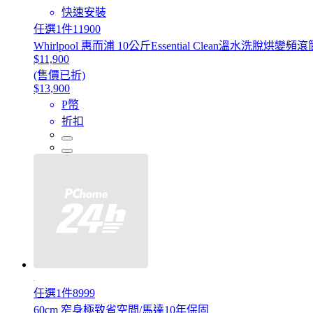
快速安裝
任選1件11900
Whirlpool 惠而浦 10公斤Essential Clean溫水洗脫烘變
$11,900
(售價已折)
$13,900
P幣
折扣
任選1件8999
60cm 窄身極致省空間/馬達10年保固