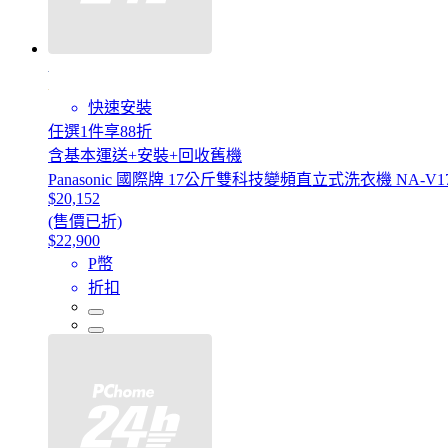
快速安裝
任選1件享88折
含基本運送+安裝+回收舊機
Panasonic 國際牌 17公斤雙科技變頻直立式洗衣機 NA-V17
$20,152
(售價已折)
$22,900
P幣
折扣