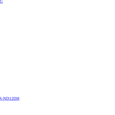
G
-ND12DH