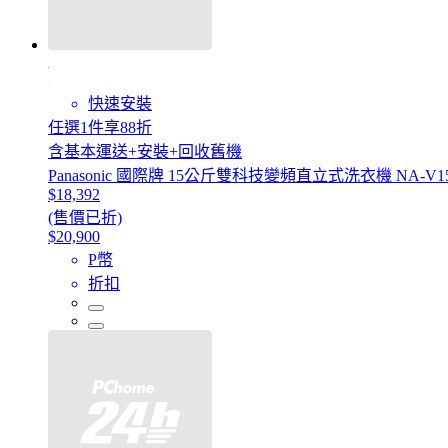
快速安裝
任選1件享88折
含基本運送+安裝+回收舊機
Panasonic 國際牌 15公斤雙科技變頻直立式洗衣機 NA-V15
$18,392
(售價已折)
$20,900
P幣
折扣