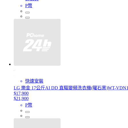
P幣
快速安裝
LG 樂金 17公斤AI DD 直驅變頻洗衣機(曜石黑)WT-VDN
$17,900
$21,900
P幣