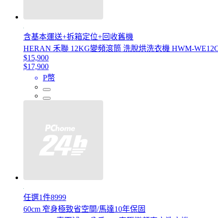
含基本運送+拆箱定位+回收舊機
HERAN 禾聯 12KG變頻滾筒 洗脫烘洗衣機 HWM-WE12
$15,900
$17,900
P幣
任選1件8999
60cm 窄身極致省空間/馬達10年保固