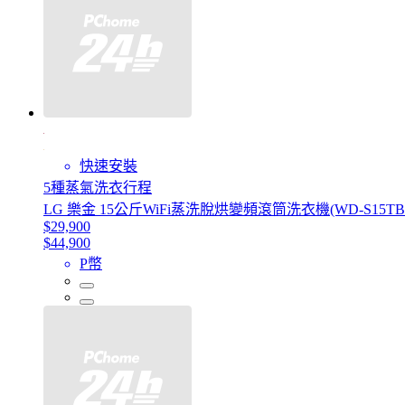
快速安裝
5種蒸氣洗衣行程
LG 樂金 15公斤WiFi蒸洗脫烘變頻滾筒洗衣機(WD-S15T
$29,900
$44,900
P幣