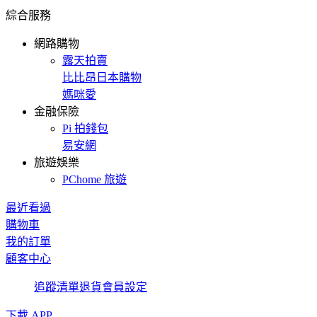
綜合服務
網路購物
露天拍賣
比比昂日本購物
媽咪愛
金融保險
Pi 拍錢包
易安網
旅遊娛樂
PChome 旅遊
最近看過
購物車
我的訂單
顧客中心
追蹤清單
退貨
會員設定
下載 APP