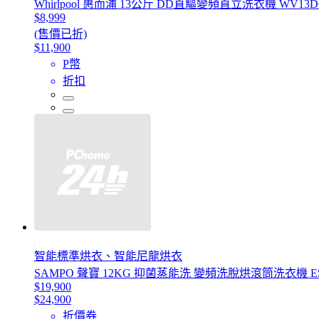
Whirlpool 惠而浦 13公斤 DD直驅變頻直立洗衣機 WV13D
$8,999
(售價已折)
$11,900
P幣
折扣
智能標準烘衣、智能尼龍烘衣
SAMPO 聲寶 12KG 抑菌蒸能洗 變頻洗脫烘滾筒洗衣機 ES
$19,900
$24,900
折價券