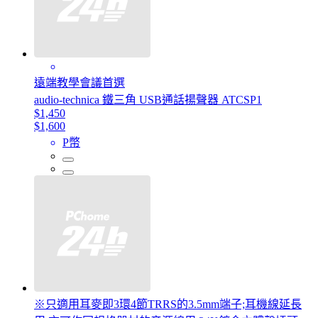
遠端教學會議首選
audio-technica 鐵三角 USB通話揚聲器 ATCSP1
$1,450
$1,600
P幣
※只適用耳麥即3環4節TRRS的3.5mm端子;耳機線延長