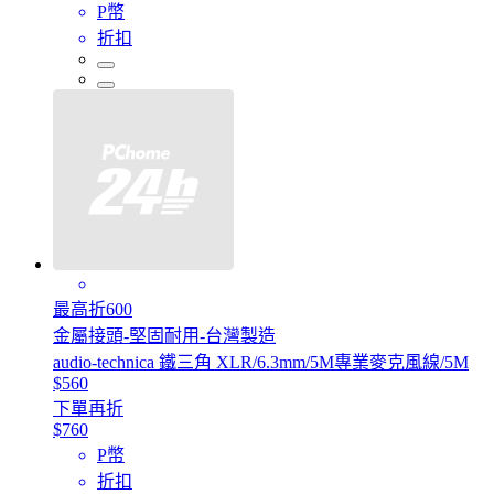
P幣
折扣
最高折600
金屬接頭-堅固耐用-台灣製造
audio-technica 鐵三角 XLR/6.3mm/5M專業麥克風線/5M
$560
下單再折
$760
P幣
折扣