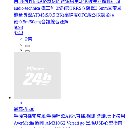
用,亦可作同規格器材的音源線用;24K鍍金立體聲插頭
audio-technica 鐵三角 3環4節TRRS立體聲3.5mm耳麥耳
機延長線AT345iS/0.5 BK(高純度OFC線;24K鍍金插
頭;0.5m/50cm)音訊線音源線
$698
$740
P幣
最高折600
手機直播麥克風/手機唱歌APP/,直播,視訊,會議,桌上適用
AverMedia 圓剛 AM310G2 Versati go 黑鳩USB心型指向