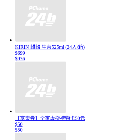
KIRIN 麒麟 生茶525ml (24入/箱)
$699
$936
【享樂券】全家虛擬禮物卡50元
$50
$50