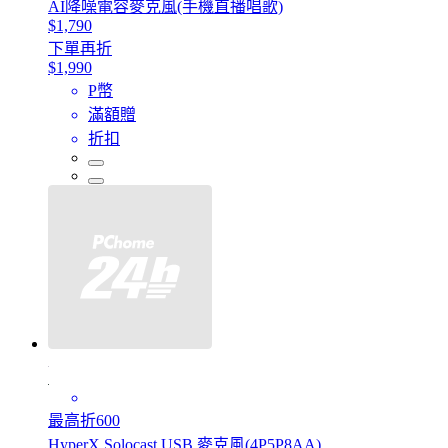
AI降噪電容麥克風(手機直播唱歌)
$1,790
下單再折
$1,990
P幣
滿額贈
折扣
最高折600
HyperX Solocast USB 麥克風(4P5P8AA)