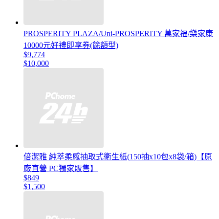
PROSPERITY PLAZA/Uni-PROSPERITY 萬家福/樂家康
10000元好禮即享券(餘額型)
$9,774
$10,000
倍潔雅 純萃柔感抽取式衛生紙(150抽x10包x8袋/箱)【原
廠直營 PC獨家販售】
$849
$1,500