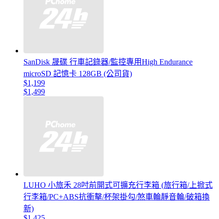
SanDisk 晟碟 行車記錄器/監控專用High Endurance
microSD 記憶卡 128GB (公司貨)
$1,199
$1,499
LUHO 小旅禾 28吋前開式可擴充行李箱 (旅行箱/上掀式
行李箱/PC+ABS抗衝擊/杯架掛勾/煞車輪靜音輪/破箱換
新)
$1,425