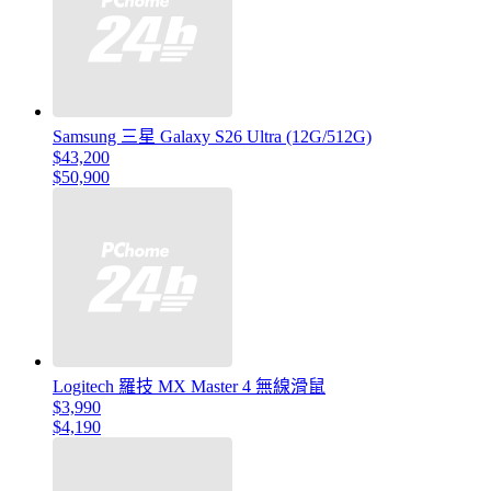
Samsung 三星 Galaxy S26 Ultra (12G/512G)
$43,200
$50,900
Logitech 羅技 MX Master 4 無線滑鼠
$3,990
$4,190