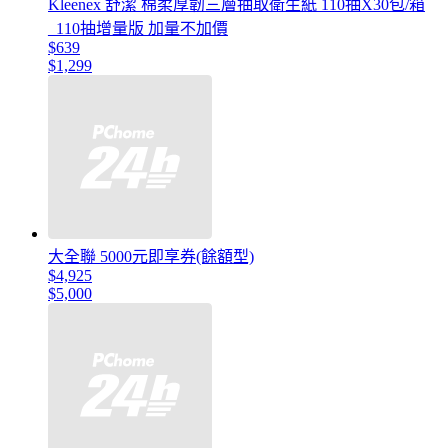
Kleenex 舒潔 棉柔厚韌三層抽取衛生紙 110抽X30包/箱
_110抽增量版 加量不加價
$639
$1,299
大全聯 5000元即享券(餘額型)
$4,925
$5,000