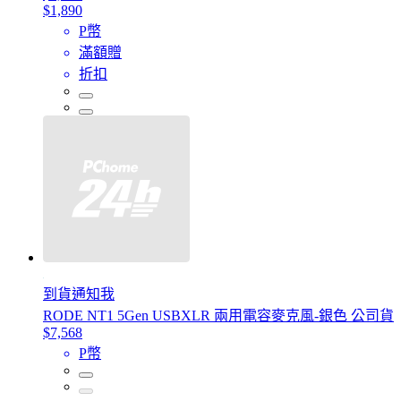
$1,890
P幣
滿額贈
折扣
到貨通知我
RODE NT1 5Gen USBXLR 兩用電容麥克風-銀色 公司貨
$7,568
P幣