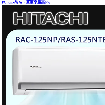
PChome聯名卡
筆筆享最高
6%