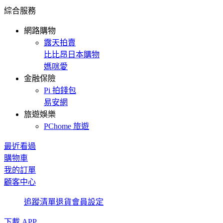
綜合服務
網路購物
露天拍賣
比比昂日本購物
媽咪愛
金融保險
Pi 拍錢包
易安網
旅遊娛樂
PChome 旅遊
最近看過
購物車
我的訂單
顧客中心
追蹤清單
退貨
會員設定
下載 APP