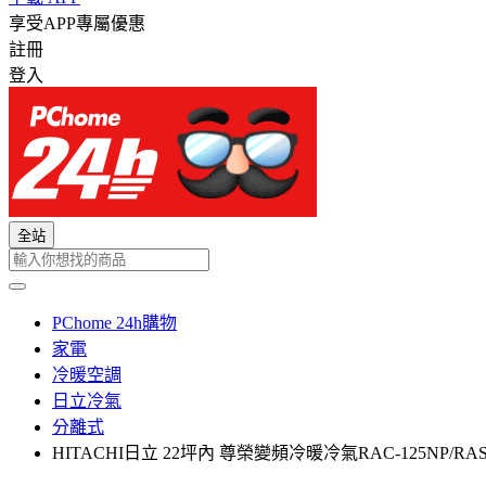
享受APP專屬優惠
註冊
登入
全站
PChome 24h購物
家電
冷暖空調
日立冷氣
分離式
HITACHI日立 22坪內 尊榮變頻冷暖冷氣RAC-125NP/RAS-