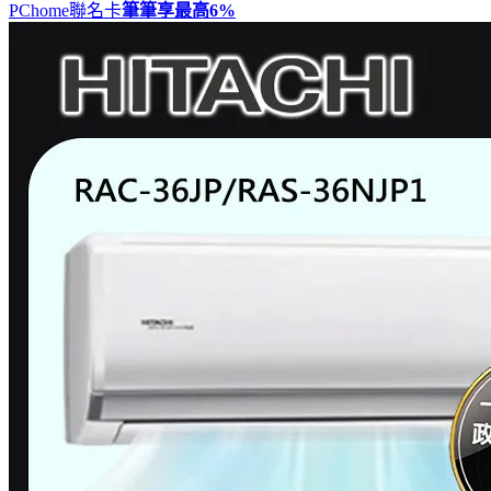
PChome聯名卡
筆筆享最高
6%