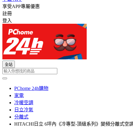
享受APP專屬優惠
註冊
登入
全站
PChome 24h購物
家電
冷暖空調
日立冷氣
分離式
HITACHI日立 6坪內《冷專型-頂級系列》變頻分離式空調RAC