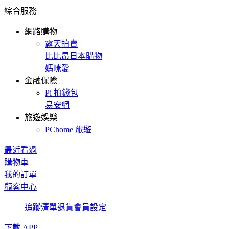
綜合服務
網路購物
露天拍賣
比比昂日本購物
媽咪愛
金融保險
Pi 拍錢包
易安網
旅遊娛樂
PChome 旅遊
最近看過
購物車
我的訂單
顧客中心
追蹤清單
退貨
會員設定
下載 APP