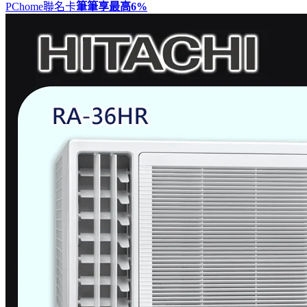
PChome聯名卡
筆筆享最高
6%