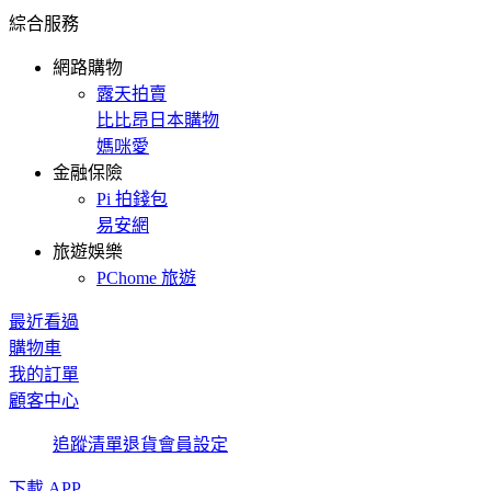
綜合服務
網路購物
露天拍賣
比比昂日本購物
媽咪愛
金融保險
Pi 拍錢包
易安網
旅遊娛樂
PChome 旅遊
最近看過
購物車
我的訂單
顧客中心
追蹤清單
退貨
會員設定
下載 APP