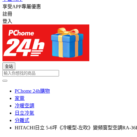
享受APP專屬優惠
註冊
登入
全站
PChome 24h購物
家電
冷暖空調
日立冷氣
分離式
HITACHI日立 5-6坪《冷暖型-左吹》變頻窗型空調RA-