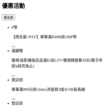
優惠活動
看全部
P幣
【限全盈+PAY】單筆滿$5000送100P幣
滿額贈
電視/投影機指定品滿$1送LiTV電視頻道餐30天(電子序
號)(送完為止)
登記送
單筆滿999元送Glolux流星錘3插3USB延長線
登記送