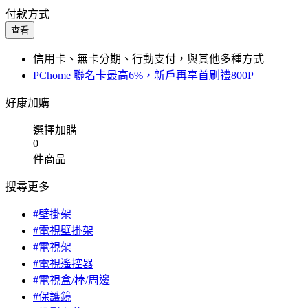
付款方式
查看
信用卡、無卡分期、行動支付，與其他多種方式
PChome 聯名卡最高6%，新戶再享首刷禮800P
好康加購
選擇加購
0
件商品
搜尋更多
#壁掛架
#電視壁掛架
#電視架
#電視遙控器
#電視盒/棒/周邊
#保護鏡