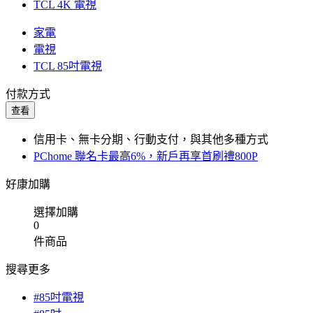
TCL 4K 電視
家電
電視
TCL 85吋電視
付款方式
查看
信用卡、無卡分期、行動支付，與其他多種方式
PChome 聯名卡最高6%，新戶再享首刷禮800P
好康加購
選擇加購
0
件商品
搜尋更多
#85吋電視