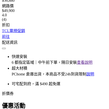
$36,880
網路價
$49,900
4.0
(4)
折扣
TCL電視促銷
前往
配送資訊
快速安裝
6 都指定區域｜中午前下單，隔日安裝
查看說明
超大材積
PChome 倉庫出貨，本商品不受24h到貨限制
說明
可宅配到府，滿 $490 起免運
折價券
優惠活動