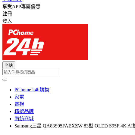
享受APP專屬優惠
註冊
登入
全站
PChome 24h購物
家電
電視
精選品牌
南紡商城
Samsung三星 QA83S95FAEXZW 83型 OLED S95F 4