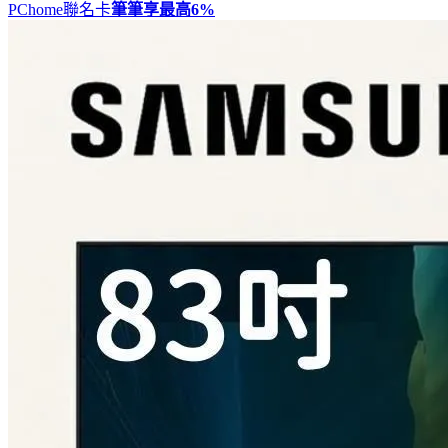
PChome聯名卡
筆筆享最高
6%