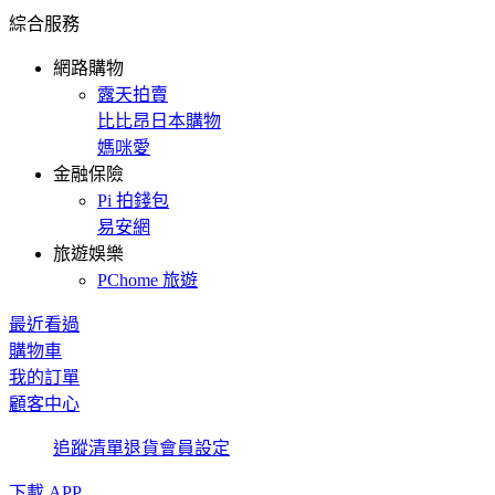
綜合服務
網路購物
露天拍賣
比比昂日本購物
媽咪愛
金融保險
Pi 拍錢包
易安網
旅遊娛樂
PChome 旅遊
最近看過
購物車
我的訂單
顧客中心
追蹤清單
退貨
會員設定
下載 APP