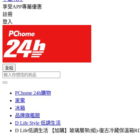
享受APP專屬優惠
註冊
登入
全站
PChome 24h購物
家電
冰箱
品牌旗艦館
D Life Style 低調生活
D Life低調生活 【加購】玻璃層架(組)-復古冷藏保溫箱RD