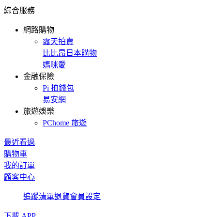
綜合服務
網路購物
露天拍賣
比比昂日本購物
媽咪愛
金融保險
Pi 拍錢包
易安網
旅遊娛樂
PChome 旅遊
最近看過
購物車
我的訂單
顧客中心
追蹤清單
退貨
會員設定
下載 APP