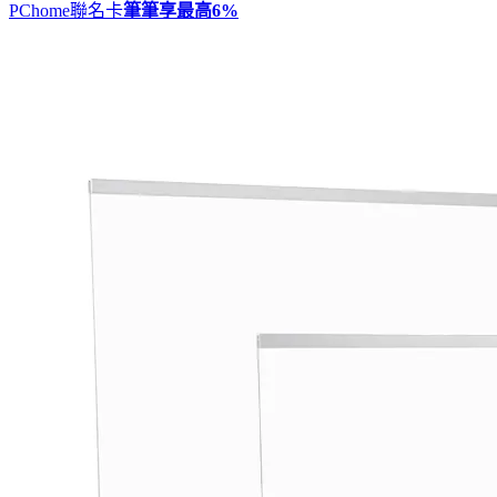
PChome聯名卡
筆筆享最高
6%