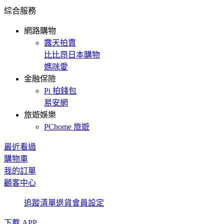
綜合服務
網路購物
露天拍賣
比比昂日本購物
媽咪愛
金融保險
Pi 拍錢包
易安網
旅遊娛樂
PChome 旅遊
最近看過
購物車
我的訂單
顧客中心
追蹤清單
退貨
會員設定
下載 APP