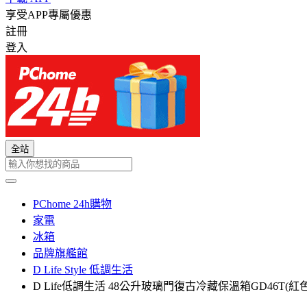
享受APP專屬優惠
註冊
登入
全站
PChome 24h購物
家電
冰箱
品牌旗艦館
D Life Style 低調生活
D Life低調生活 48公升玻璃門復古冷藏保溫箱GD46T(紅色