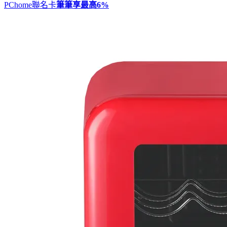
PChome聯名卡
筆筆享最高
6%