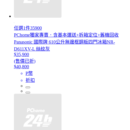
任選1件35900
PChome獨家專賣．含基本運送+拆箱定位+舊機回收
Panasonic 國際牌 610公升無邊框鋼板四門冰箱NR-
D611XV-L 絲紋灰
$35,900
(售價已折)
$40,800
P幣
折扣