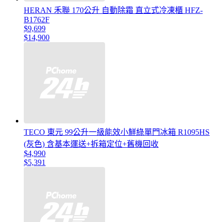
HERAN 禾聯 170公升 自動除霜 直立式冷凍櫃 HFZ-
B1762F
$9,699
$14,900
TECO 東元 99公升一級能效小鮮綠單門冰箱 R1095HS
(灰色) 含基本運送+拆箱定位+舊機回收
$4,990
$5,391