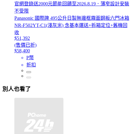
官網登錄送2000元節能回饋至2026.8.19．薄窄設計安裝
不受限
Panasonic 國際牌 495公升日製無邊框霧面鋼板六門冰箱
NR-F502YT-C1(淺灰米) 含基本運送+拆箱定位+舊機回
收
$51,392
(售價已折)
$58,400
P幣
折扣
別人也看了