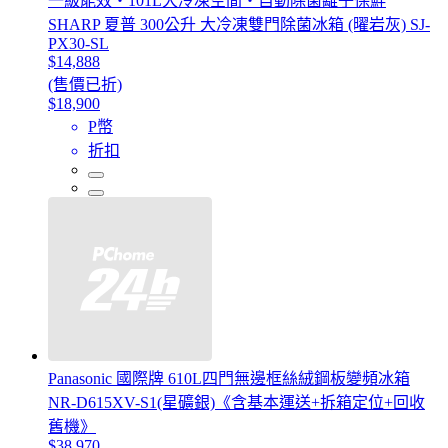
一級能效・101L大冷凍空間・自動除菌離子保鮮
SHARP 夏普 300公升 大冷凍雙門除菌冰箱 (曜岩灰) SJ-
PX30-SL
$14,888
(售價已折)
$18,900
P幣
折扣
Panasonic 國際牌 610L四門無邊框絲絨鋼板變頻冰箱
NR-D615XV-S1(星礦銀)《含基本運送+拆箱定位+回收
舊機》
$38,970