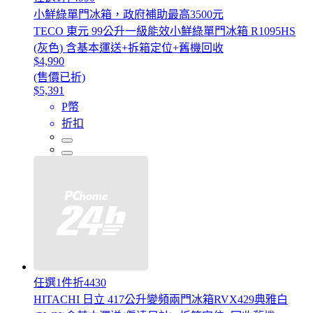
小鮮綠單門冰箱，政府補助最高3500元
TECO 東元 99公升一級能效小鮮綠單門冰箱 R1095HS
(灰色) 含基本運送+拆箱定位+舊機回收
$4,990
(售價已折)
$5,391
P幣
折扣
任選1件折4430
HITACHI 日立 417公升變頻兩門冰箱RVX429典雅白