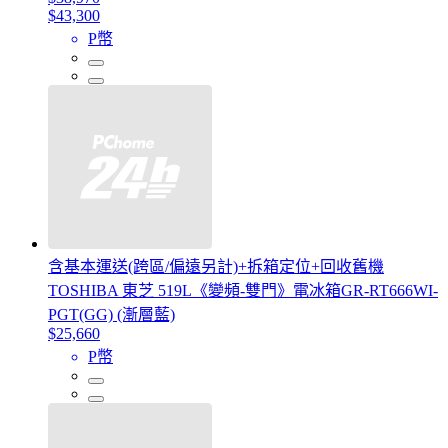
$43,300
P幣
含基本運送(跨區/偏遠另計)+拆箱定位+回收舊機
TOSHIBA 東芝 519L《變頻-雙門》電冰箱GR-RT666WI-
PGT(GG) (漸層藍)
$25,660
P幣