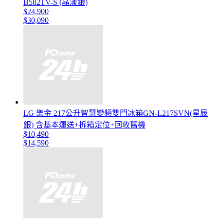
B582TV-S (晶漾銀)
$24,900
$30,090
LG 樂金 217公升智慧變頻雙門冰箱GN-L217SVN(星辰
銀) 含基本運送+拆箱定位+回收舊機
$10,490
$14,590