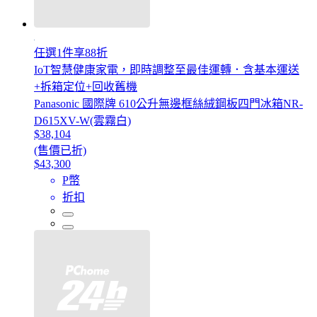
任選1件享88折
IoT智慧健康家電，即時調整至最佳運轉．含基本運送
+拆箱定位+回收舊機
Panasonic 國際牌 610公升無邊框絲絨鋼板四門冰箱NR-
D615XV-W(雲霧白)
$38,104
(售價已折)
$43,300
P幣
折扣