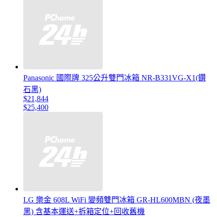
Panasonic 國際牌 325公升雙門冰箱 NR-B331VG-X1(鑽
石黑)
$21,844
$25,400
LG 樂金 608L WiFi 變頻雙門冰箱 GR-HL600MBN (夜墨
黑) 含基本運送+拆箱定位+回收舊機