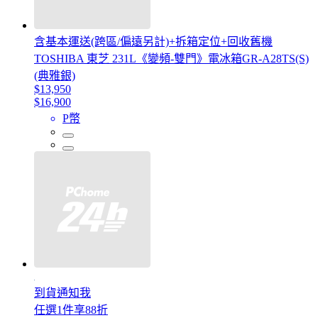
含基本運送(跨區/偏遠另計)+拆箱定位+回收舊機
TOSHIBA 東芝 231L《變頻-雙門》電冰箱GR-A28TS(S)
(典雅銀)
$13,950
$16,900
P幣
到貨通知我
任選1件享88折