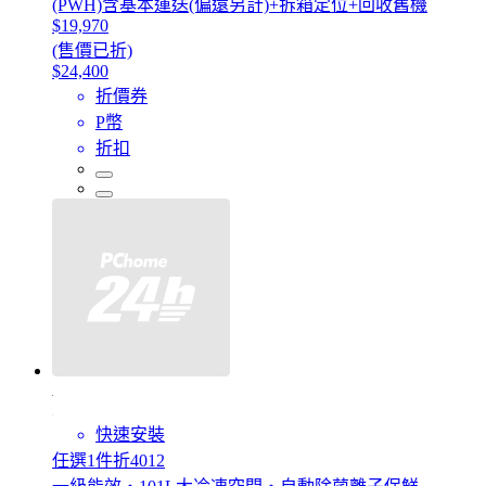
(PWH)含基本運送(偏遠另計)+拆箱定位+回收舊機
$19,970
(售價已折)
$24,400
折價券
P幣
折扣
快速安裝
任選1件折4012