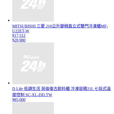
MITSUBISHI 三菱 216公升變頻直立式雙門冷凍櫃MF-
U22ET-W
$17,512
$20,980
D Life 低調生活 英倫復古飲料櫃 冷凍容積21L 七段式溫
度控制 SC-XL-DD.TW
$85,000