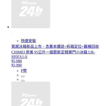
快速安裝
質感冰箱新品上市．含基本運送+拆箱定位+舊機回收
CHIMEI 奇美 95公升一級節能定頻單門小冰箱 UR-
S95FA1-S
$5,088
$5,990
P幣