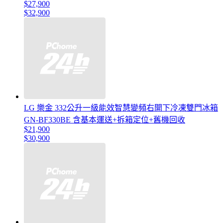
$27,900
$32,900
LG 樂金 332公升一級能效智慧變頻右開下冷凍雙門冰箱
GN-BF330BE 含基本運送+拆箱定位+舊機回收
$21,900
$30,900