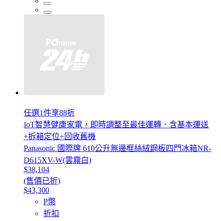
任選1件享88折
IoT智慧健康家電，即時調整至最佳運轉．含基本運送
+拆箱定位+回收舊機
Panasonic 國際牌 610公升無邊框絲絨鋼板四門冰箱NR-
D615XV-W(雲霧白)
$38,104
(售價已折)
$43,300
P幣
折扣