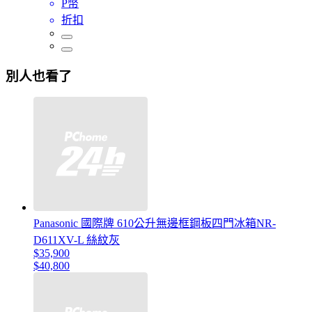
P幣
折扣
別人也看了
Panasonic 國際牌 610公升無邊框鋼板四門冰箱NR-
D611XV-L 絲紋灰
$35,900
$40,800