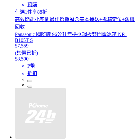
預購
任選1件享88折
高效節能小空間最佳選擇﹧含基本運送+拆箱定位+舊機
回收
Panasonic 國際牌 96公升無邊框鋼板雙門電冰箱 NR-
B105T-S
$7,559
(售價已折)
$8,590
P幣
折扣