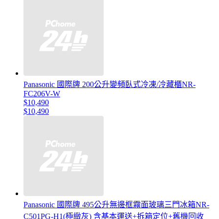
Panasonic 國際牌 200公升變頻臥式冷凍/冷藏櫃NR-
FC206V-W
$10,490
$10,490
Panasonic 國際牌 495公升無邊框霧面玻璃三門冰箱NR-
C501PG-H1(極緻灰) 含基本運送+拆箱定位+舊機回收