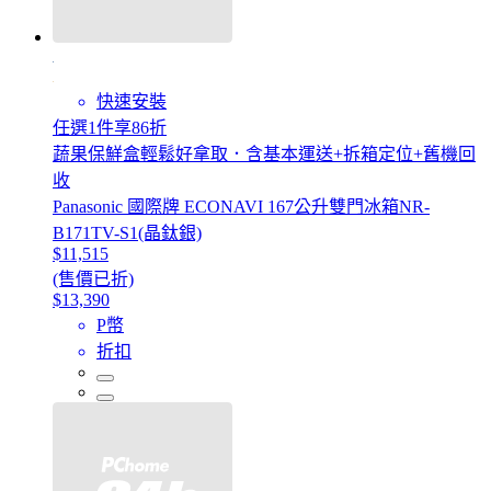
快速安裝
任選1件享86折
蔬果保鮮盒輕鬆好拿取．含基本運送+拆箱定位+舊機回
收
Panasonic 國際牌 ECONAVI 167公升雙門冰箱NR-
B171TV-S1(晶鈦銀)
$11,515
(售價已折)
$13,390
P幣
折扣