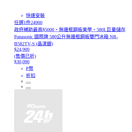
快速安裝
任選1件24900
政府補助最高$5000・無邊框鋼板美學・580L巨量儲存
Panasonic 國際牌 580公升無邊框鋼板雙門冰箱 NR-
B582TV-S (晶漾銀)
$24,900
(售價已折)
$30,090
P幣
折扣