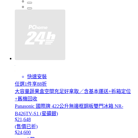
快速安裝
任選1件享88折
大容量蔬果盒空間充足好拿取／含基本運送+拆箱定位
+舊機回收
Panasonic 國際牌 422公升無邊框鋼板雙門冰箱 NR-
B426TV-S1 (星礦銀)
$21,648
(售價已折)
$24,600