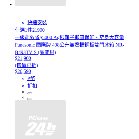
快速安裝
任選1件21900
一級能效省$5000 Ag銀離子抑菌保鮮・窄身大容量
Panasonic 國際牌 498公升無邊框鋼板雙門冰箱 NR-
B493TV-S (晶漾銀)
$21,900
(售價已折)
$26,590
P幣
折扣