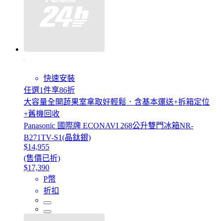
快速安裝
任選1件享86折
大容量全開蔬果室拿取好輕鬆．含基本運送+拆箱定位
+舊機回收
Panasonic 國際牌 ECONAVI 268公升雙門冰箱NR-
B271TV-S1(晶鈦銀)
$14,955
(售價已折)
$17,390
P幣
折扣