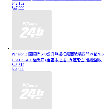
$42,152
$47,900
Panasonic 國際牌 540公升無邊框霧面玻璃四門冰箱NR-
D541PG-H1(極緻灰) 含基本運送+拆箱定位+舊機回收
$48,312
$54,900