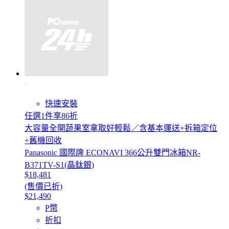
快速安裝
任選1件享86折
大容量全開蔬果室拿取好輕鬆／含基本運送+拆箱定位
+舊機回收
Panasonic 國際牌 ECONAVI 366公升雙門冰箱NR-
B371TV-S1(晶鈦銀)
$18,481
(售價已折)
$21,490
P幣
折扣