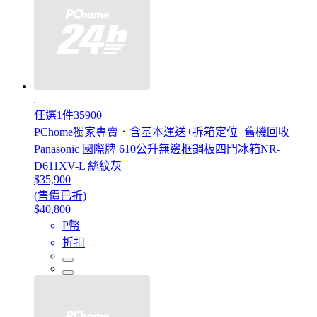
任選1件35900
PChome獨家專賣．含基本運送+拆箱定位+舊機回收
Panasonic 國際牌 610公升無邊框鋼板四門冰箱NR-
D611XV-L 絲紋灰
$35,900
(售價已折)
$40,800
P幣
折扣