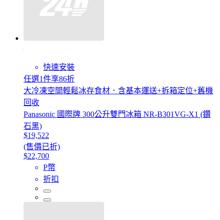
快速安裝
任選1件享86折
大冷凍空間輕鬆冰存食材．含基本運送+拆箱定位+舊機
回收
Panasonic 國際牌 300公升雙門冰箱 NR-B301VG-X1 (鑽
石黑)
$19,522
(售價已折)
$22,700
P幣
折扣