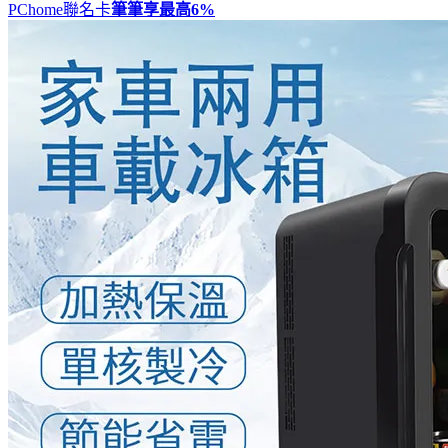
PChome聯名卡
筆筆享最高
6%