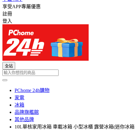
享受APP專屬優惠
註冊
登入
全站
PChome 24h購物
家電
冰箱
品牌旗艦館
其他品牌
10L單核家用冰箱 車載冰箱 小型冰櫃 露營冰箱(迷你冰箱