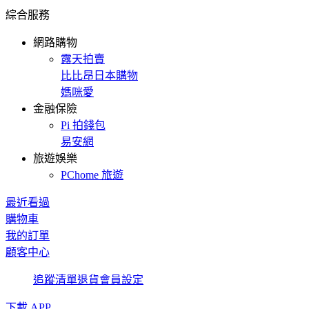
綜合服務
網路購物
露天拍賣
比比昂日本購物
媽咪愛
金融保險
Pi 拍錢包
易安網
旅遊娛樂
PChome 旅遊
最近看過
購物車
我的訂單
顧客中心
追蹤清單
退貨
會員設定
下載 APP