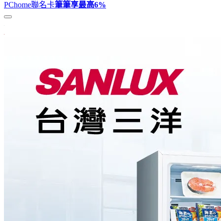
PChome聯名卡
筆筆享最高
6%