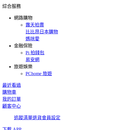
綜合服務
網路購物
露天拍賣
比比昂日本購物
媽咪愛
金融保險
Pi 拍錢包
易安網
旅遊娛樂
PChome 旅遊
最近看過
購物車
我的訂單
顧客中心
追蹤清單
退貨
會員設定
下載 APP