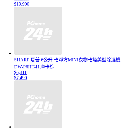
$19,900
SHARP 夏普 6公升 乾淨方MINI衣物乾燥美型除濕機
DW-P6HT-H 摩卡棕
$6,311
$7,490