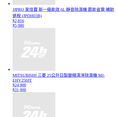
JJPRO 家佳寶 新一級能效 6L 靜音除濕機 節能省電 補助
退稅 (JPDH03B)
$2,816
$5,980
MITSUBISHI 三菱 25公升日製變頻清淨除濕機 MJ-
EHV250JT
$24,900
$31,900