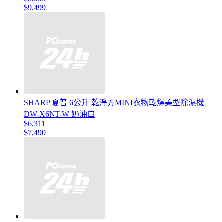
$9,499
SHARP 夏普 6公升 乾淨方MINI衣物乾燥美型除濕機
DW-X6NT-W 奶油白
$6,311
$7,490