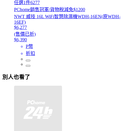
任選1件6277
PChome銷售冠軍/貨物稅減免$1200
NWT 威技 16L WiFi智慧除濕機WDH-16EN(原WDH-
16EF)
$6,277
(售價已折)
$6,390
P幣
折扣
別人也看了