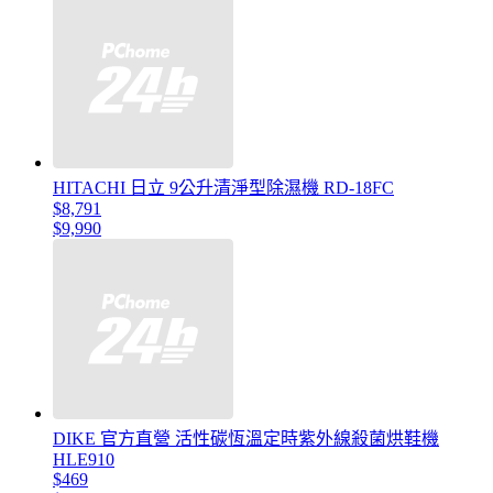
HITACHI 日立 9公升清淨型除濕機 RD-18FC
$8,791
$9,990
DIKE 官方直營 活性碳恆溫定時紫外線殺菌烘鞋機
HLE910
$469