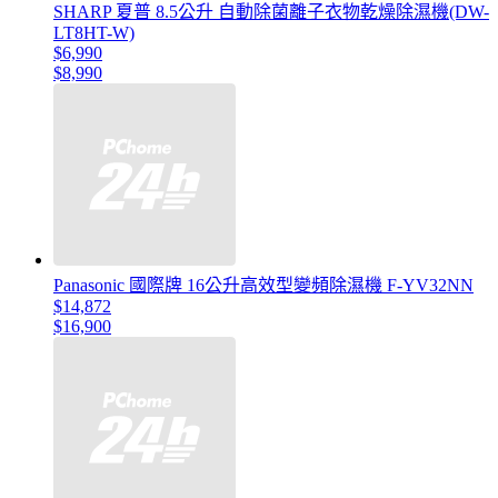
SHARP 夏普 8.5公升 自動除菌離子衣物乾燥除濕機(DW-
LT8HT-W)
$6,990
$8,990
Panasonic 國際牌 16公升高效型變頻除濕機 F-YV32NN
$14,872
$16,900