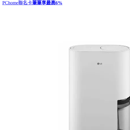
PChome聯名卡
筆筆享最高
6%