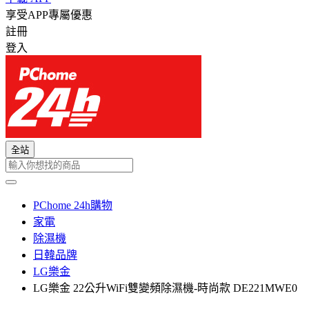
享受APP專屬優惠
註冊
登入
全站
PChome 24h購物
家電
除濕機
日韓品牌
LG樂金
LG樂金 22公升WiFi雙變頻除濕機-時尚款 DE221MWE0