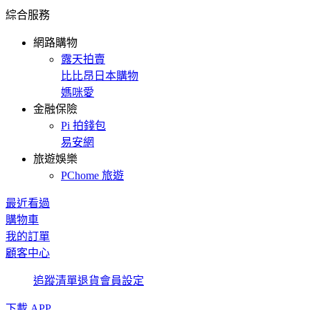
綜合服務
網路購物
露天拍賣
比比昂日本購物
媽咪愛
金融保險
Pi 拍錢包
易安網
旅遊娛樂
PChome 旅遊
最近看過
購物車
我的訂單
顧客中心
追蹤清單
退貨
會員設定
下載 APP