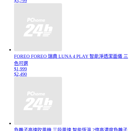
$3,799
FOREO FOREO 瑞典 LUNA 4 PLAY 智能淨透潔面儀 三
色可選
$1,999
$2,490
負離子高速吹風機 三段風速 智能恆溫 2億高濃度負離子