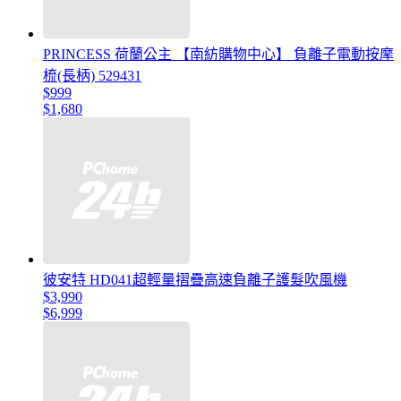
PRINCESS 荷蘭公主 【南紡購物中心】 負離子電動按摩
梳(長柄) 529431
$999
$1,680
彼安特 HD041超輕量摺疊高速負離子護髮吹風機
$3,990
$6,999