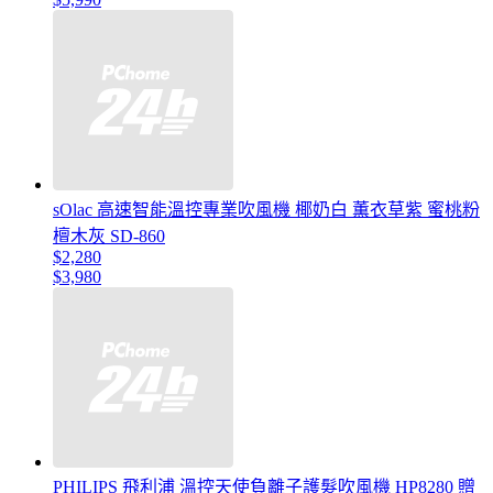
sOlac 高速智能溫控專業吹風機 椰奶白 薫衣草紫 蜜桃粉
檀木灰 SD-860
$2,280
$3,980
PHILIPS 飛利浦 溫控天使負離子護髮吹風機 HP8280 贈