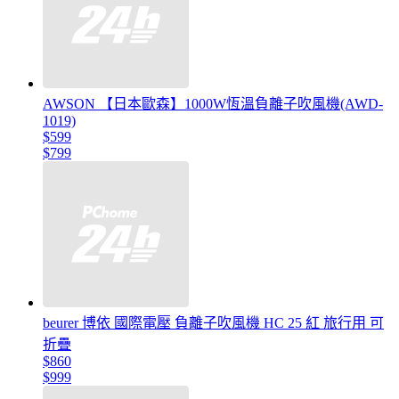
AWSON 【日本歐森】1000W恆溫負離子吹風機(AWD-
1019)
$599
$799
beurer 博依 國際電壓 負離子吹風機 HC 25 紅 旅行用 可
折疊
$860
$999