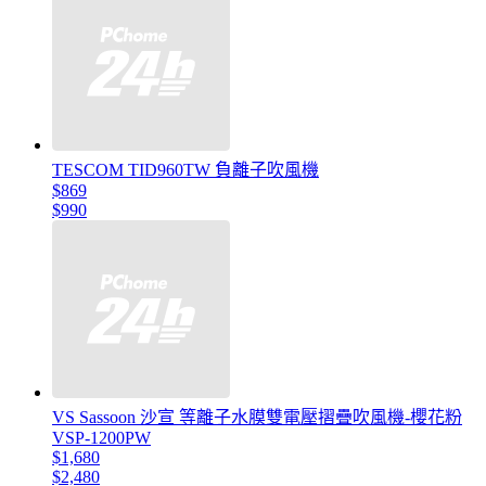
TESCOM TID960TW 負離子吹風機
$869
$990
VS Sassoon 沙宣 等離子水膜雙電壓摺疊吹風機-櫻花粉
VSP-1200PW
$1,680
$2,480