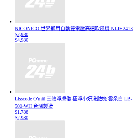
NICONICO 世界通用自動雙電壓高速吹風機 NI-IH2413
$2,980
$4,980
Lisscode O'miti 三效淨膚儀 極淨小妍洗臉機 雲朵白 LB-
500-WH 台灣製造
$1,788
$2,980