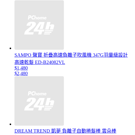
SAMPO 聲寶 折疊高速負離子吹風機 347G羽量級設計
高速乾髮 ED-B24082VL
$1,480
$2,480
DREAM TREND 凱夢 負離子自動捲髮棒 雲朵棒