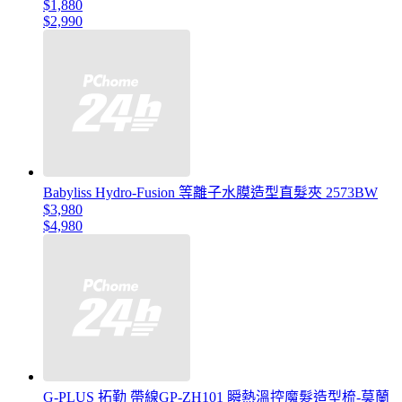
$1,880
$2,990
Babyliss Hydro-Fusion 等離子水膜造型直髮夾 2573BW
$3,980
$4,980
G-PLUS 拓勤 帶線GP-ZH101 瞬熱溫控魔髮造型梳-莫蘭