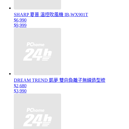
SHARP 夏普 溫控吹風機 IB-WX901T
$6,990
$9,999
DREAM TREND 凱夢 雙向負離子無線造型梳
$2,680
$3,990