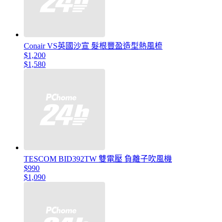
Conair VS英國沙宣 髮根豐盈造型熱風梳
$1,200
$1,580
TESCOM BID392TW 雙電壓 負離子吹風機
$990
$1,090