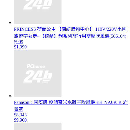
PRINCESS 荷蘭公主 【南紡購物中心】 110V/220V出國
旅遊帶著走~【荷蘭】靚系列旅行用雙壓吹風機(505104)
$999
$1,990
Panasonic 國際牌 極潤奈米水離子吹風機 EH-NA0K-K 岩
墨灰
$8,343
$9,900