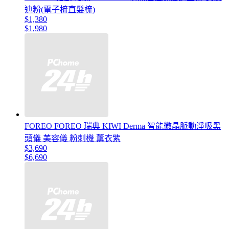
迪粉(電子梳直髮梳)
$1,380
$1,980
FOREO FOREO 瑞典 KIWI Derma 智能微晶脈動淨吸黑
頭儀 美容儀 粉刺機 薰衣紫
$3,690
$6,690