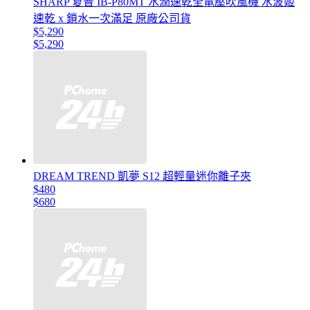
SHARP 夏普 IB-P80MT 水潤速乾全電壓吹風機 水波姬
速乾 x 鎖水一次滿足 原廠公司貨
$5,290
$5,290
DREAM TREND 凱夢 S12 超輕量迷你離子夾
$480
$680