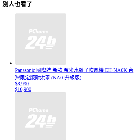
別人也看了
Panasonic 國際牌 新款 奈米水離子吹風機 EH-NA0K 台
灣限定版附烘罩 (NA0J升級版)
$8,990
$10,900