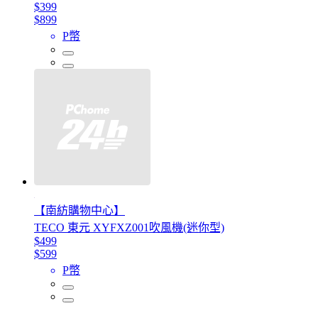
$399
$899
P幣
【南紡購物中心】
TECO 東元 XYFXZ001吹風機(迷你型)
$499
$599
P幣