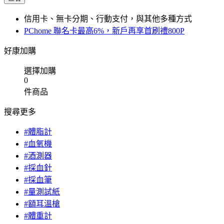
信用卡、無卡分期、行動支付，與其他多種方式
PChome 聯名卡最高6%，新戶再享首刷禮800P
好康加購
選擇加購
0
件商品
搜尋更多
#體脂計
#血氧機
#酒測器
#採血針
#採血筆
#量測試紙
#額耳溫槍
#體重計