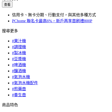
查看
信用卡、無卡分期、行動支付，與其他多種方式
PChome 聯名卡最高6%，新戶再享首刷禮800P
搜尋更多
#果汁機
#調理機
#製冰機
#豆漿機
#啤酒機
#釀酒機
#氣泡水機
#氣泡水機配件
#煎藥壺
#養生壺
商品特色