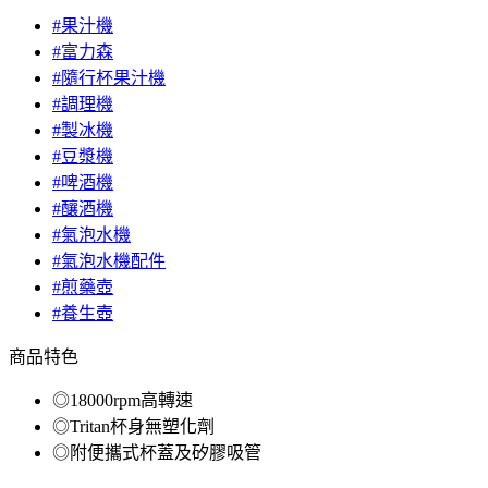
#果汁機
#富力森
#隨行杯果汁機
#調理機
#製冰機
#豆漿機
#啤酒機
#釀酒機
#氣泡水機
#氣泡水機配件
#煎藥壺
#養生壺
商品特色
◎18000rpm高轉速
◎Tritan杯身無塑化劑
◎附便攜式杯蓋及矽膠吸管