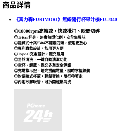
商品詳情
《富力森FURIMORI》無線隨行杯果汁機FU-J340
◎18000rpm高轉速，快速攪打、瞬間切碎
◎Tritan杯身，無毒無塑化劑，安全無異味
◎隱藏式十葉#304不鏽鋼刀頭，使用更放心
◎專利直飲設計，飲用更方便
◎Type-C充電設計，隨充隨用
◎易於清洗，一鍵自動清潔功能
◎空杯、超載、過充多重安全保護
◎充電指示燈，燈光提醒電量，隨時掌握續航
◎附便攜式杯蓋，輕鬆替換，隨行帶著走
◎內附矽膠吸管，可拆開輕鬆清洗