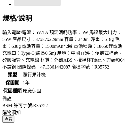
規格/說明
輸入電壓/電流：5V/1A 額定消耗功率：5W 馬達最大出力：
55W 產品尺寸：87x87x229mm 容量：340ml 淨重：518g 毛
重：638g 電池容量：1500mAh*2顆 電池種類：18650鋰電池
充電口：Type-C(線長0.5m) 產地：中國 配件：便攜式杯蓋、
矽膠吸管、充電線 材質：外殼ABS、攪拌杯Tritan、刀頭#304
不鏽鋼 國際條碼：4713361442087 商檢字號：R35752
類型
隨行果汁機
保固期
1年
保固種類
原廠保固
備註
BSMI許可字號:R35752
購物須知
查看