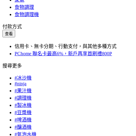
食物調理
食物調理機
付款方式
查看
信用卡、無卡分期、行動支付，與其他多種方式
PChome 聯名卡最高6%，新戶再享首刷禮800P
搜尋更多
#冰沙機
#ninja
#果汁機
#調理機
#製冰機
#豆漿機
#啤酒機
#釀酒機
#氣泡水機