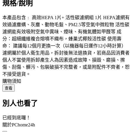
規格/說明
本產品包含﹕ 高效HEPA 1片+ 活性碳濾網組 1片 HEPA濾網有
效過濾塵螨、灰塵、動物毛髮、PM2.5等空氣中微粒物 活性碳
濾網能有效吸附空氣中異味、煙味、有機氣體如甲醛等 成
分：超細纖維複合熔噴不織布，蜂巢式椰殼活性碳 使用壽
命： 建議每12個月更換一次（以機器每日運作12小時計算）
濾網屬於個人衛生用品，拆封後無法退換貨，若商品因消費者
個人不當使用拆卸產生人為因素造成故障、損毀、磨損、擦
傷、刮傷、髒污、包裝破損不完整者，或是附配件不齊者，恕
不接受退貨。
購物須知
查看
別人也看了
已經到底囉！
關於PChome24h