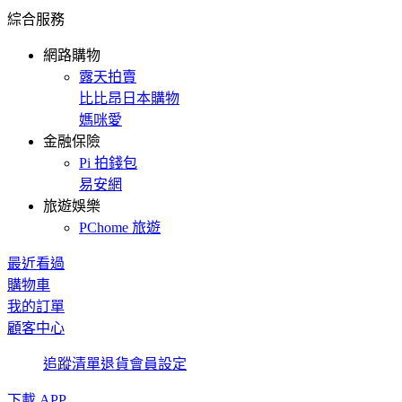
綜合服務
網路購物
露天拍賣
比比昂日本購物
媽咪愛
金融保險
Pi 拍錢包
易安網
旅遊娛樂
PChome 旅遊
最近看過
購物車
我的訂單
顧客中心
追蹤清單
退貨
會員設定
下載 APP