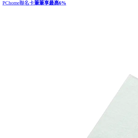
PChome聯名卡
筆筆享最高
6%