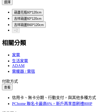
選擇
葫蘆花瓶60*120cm
吉祥葫蘆60*120cm
吉祥葫蘆B60*120cm
+2
相關分類
家電
生活家電
ADAM
電暖器 / 電毯
付款方式
查看
信用卡、無卡分期、行動支付，與其他多種方式
PChome 聯名卡最高6%，新戶再享首刷禮800P