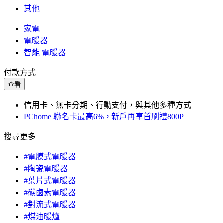
其他
家電
電暖器
智能 電暖器
付款方式
查看
信用卡、無卡分期、行動支付，與其他多種方式
PChome 聯名卡最高6%，新戶再享首刷禮800P
搜尋更多
#電膜式電暖器
#陶瓷電暖器
#葉片式電暖器
#碳鹵素電暖器
#對流式電暖器
#煤油暖爐