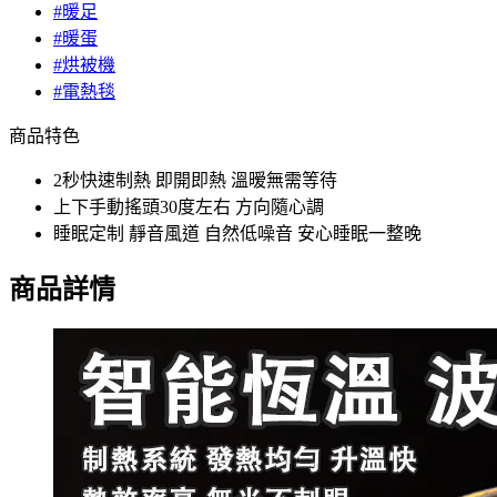
#暖足
#暖蛋
#烘被機
#電熱毯
商品特色
2秒快速制熱 即開即熱 溫暧無需等待
上下手動搖頭30度左右 方向隨心調
睡眠定制 靜音風道 自然低噪音 安心睡眠一整晚
商品詳情